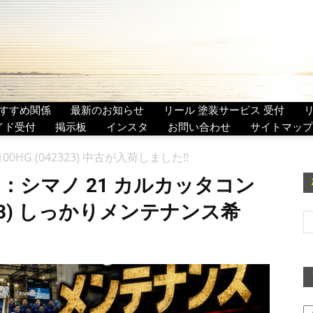
すすめ関係
最新のお知らせ
リール 塗装サービス 受付
イド受付
掲示板
インスタ
お問い合わせ
サイトマップ
HG (042323) 中古が入荷しました!!
0：シマノ 21 カルカッタコン
2323) しっかりメンテナンス希
ア