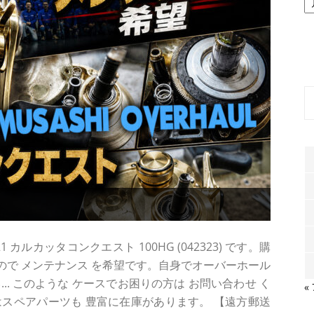
ー
カ
イ
ブ
ルカッタコンクエスト 100HG (042323) です。購
で メンテナンス を希望です。自身でオーバーホール
... このような ケースでお困りの方は お問い合わせ く
«
スペアパーツも 豊富に在庫があります。 【遠方郵送