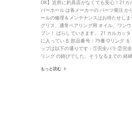
OK】近所に釣具店がなくても安心！21カル
バーホール は各メーカーの パーツ発注 か
ールの修理＆メンテナンスはお待たせしま
グリス、通常ベアリング用 オイル、ワンウェ
プン！ ばらしていきます。 21 カルカッ
に入っている 部品番号：79番 Oリング を
ップは以下の通りです：①完全バラ ②完全
リング の錆びでした。そうなるまでの 経緯(
もっと読む