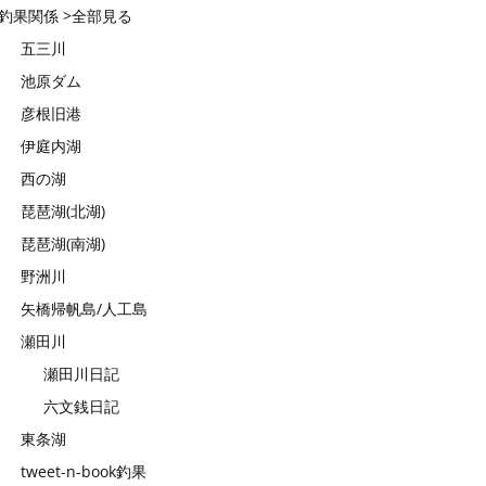
釣果関係 >全部見る
五三川
池原ダム
彦根旧港
伊庭内湖
西の湖
琵琶湖(北湖)
琵琶湖(南湖)
野洲川
矢橋帰帆島/人工島
瀬田川
瀬田川日記
六文銭日記
東条湖
tweet-n-book釣果