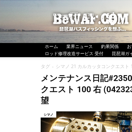
BeWAF
(ビ
ワ
エ
フ）
ホーム
業界ニュース
釣果関係
お
ロッド修理改造サービス 受付
琵琶湖ガ
タグ
シマノ 21 カルカッタコンクエスト 100
メンテナンス日記#235
クエスト 100 右 (04
望
シマノ