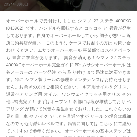
2024年8月6日
オーバーホールで受付けしました シマノ 22 ステラ 4000XG
(043962) です。ハンドルを回転すると コッコッ と 異音が発生
しております。自身でオーバーホールしてから 調子が悪い... 近
所に釣具店が無い... このような ケースでお困りの方は お問い合
わせ ください。ムサシオーバーホール 事業部ではスペアパーツ
も 豊富に在庫があります。 異音が消える！シマノ 22 ステラ
4000XGオーバーホール完全ガイド PR: ムサシオーバーホール は
各メーカーの パーツ発注 から 取り付け まで迅速に対応できま
す。特に シマノ製リールの修理＆メンテナンスはお待たせしま
せん。お急ぎの方はご相談ください。 ギア用オイル＆グリス、
通常ベアリング用 オイル、ワンウェイクラッチ用グリス その
他...補充完了！ まずはオープン！ 各部には塩が堆積しており ベ
アリング が錆びて異音を発生させておりました。これぐらいの
見た目、車 や バイク でしたら普通ですが リール の場合は繊細
なので かなり酷いレベルです。錆害に関しては こちら にて纏め
ていますので参考ください。 オーバーホールの基本ステップは