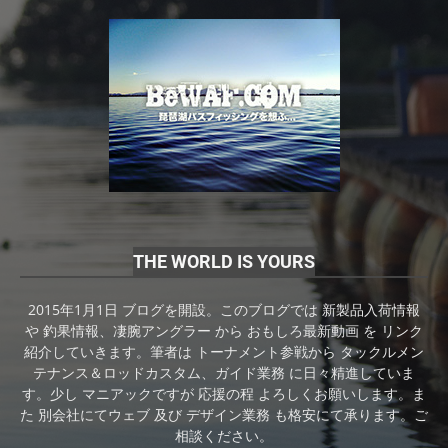
THE WORLD IS YOURS
2015年1月1日 ブログを開設。このブログでは 新製品入荷情報
や 釣果情報、凄腕アングラー から おもしろ最新動画 を リンク
紹介していきます。筆者は トーナメント参戦から タックルメン
テナンス＆ロッドカスタム、ガイド業務 に日々精進していま
す。少し マニアックですが 応援の程 よろしくお願いします。ま
た 別会社にてウェブ 及び デザイン業務 も格安にて承ります。ご
相談ください。