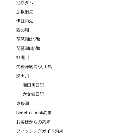
池原ダム
彦根旧港
伊庭内湖
西の湖
琵琶湖(北湖)
琵琶湖(南湖)
野洲川
矢橋帰帆島/人工島
瀬田川
瀬田川日記
六文銭日記
東条湖
tweet-n-book釣果
お客様からの釣果
フィッシングガイド釣果