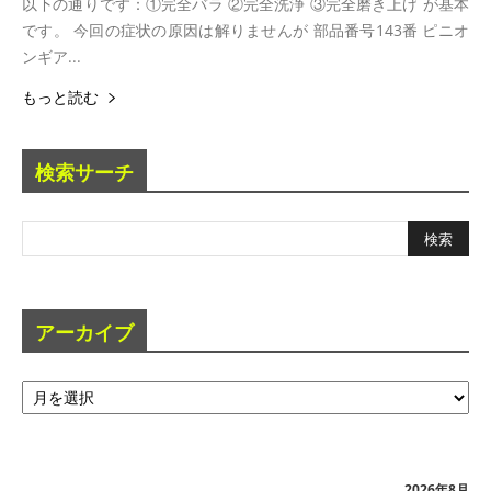
以下の通りです：①完全バラ ②完全洗浄 ③完全磨き上げ が基本
です。 今回の症状の原因は解りませんが 部品番号143番 ピニオ
ンギア...
もっと読む
検索サーチ
アーカイブ
ア
ー
カ
イ
ブ
2026年8月