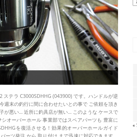
ー
カ
イ
ブ
テラ C3000SDHHG (043900) です。ハンドルが逆
今週末の釣行に間に合わせたいとの事で ご依頼を頂き
悪い... 近所に釣具店が無い... このような ケースで
サシオーバーホール 事業部ではスペアパーツも 豊富に
«
00SDHHGを復活させる！効果的オーバーホールガイド
の パーツ発注 から 取り付け まで迅速に対応できます。