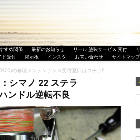
すすめ関係
最新のお知らせ
リール 塗装サービス 受付
イド受付
掲示板
インスタ
お問い合わせ
サイトマップ
 (043900)の修理メンテンナンス受付窓口はコチラ!!
：シマノ 22 ステラ
00) ハンドル逆転不良
ア