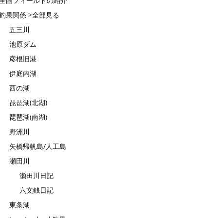
全国フィールドの紹介
釣果関係 >全部見る
五三川
池原ダム
彦根旧港
伊庭内湖
西の湖
琵琶湖(北湖)
琵琶湖(南湖)
野洲川
矢橋帰帆島/人工島
瀬田川
瀬田川日記
六文銭日記
東条湖