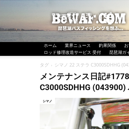
BeWAF
(ビ
ワ
エ
フ）
ホーム
業界ニュース
釣果関係
お
ロッド修理改造サービス 受付
琵琶湖ガ
タグ
シマノ 22 ステラ C3000SDHHG
メンテナンス日記#1778
C3000SDHHG (0439
シマノ