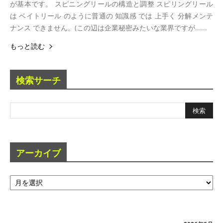
が基本です。 スピニングリールの構造と調整 スピリングリール
は ベイトリール のように普通の 知識感 では 上手く 分解メンテ
ナンス できません。(この辺は企業秘密みたいな業界ですが......
もっと読む
検索サーチ
アーカイブ
ア
ー
カ
イ
ブ