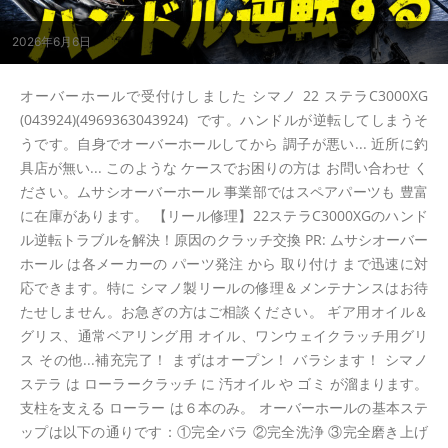
2026年6月6日
オーバーホールで受付けしました シマノ 22 ステラC3000XG
(043924)(4969363043924) です。ハンドルが逆転してしまうそ
うです。自身でオーバーホールしてから 調子が悪い... 近所に釣
具店が無い... このような ケースでお困りの方は お問い合わせ く
ださい。ムサシオーバーホール 事業部ではスペアパーツも 豊富
に在庫があります。 【リール修理】22ステラC3000XGのハンド
ル逆転トラブルを解決！原因のクラッチ交換 PR: ムサシオーバー
ホール は各メーカーの パーツ発注 から 取り付け まで迅速に対
応できます。特に シマノ製リールの修理＆メンテナンスはお待
たせしません。お急ぎの方はご相談ください。 ギア用オイル＆
グリス、通常ベアリング用 オイル、ワンウェイクラッチ用グリ
ス その他...補充完了！ まずはオープン！ バラシます！ シマノ
ステラ は ローラークラッチ に 汚オイル や ゴミ が溜まります。
支柱を支える ローラー は６本のみ。 オーバーホールの基本ステ
ップは以下の通りです：①完全バラ ②完全洗浄 ③完全磨き上げ