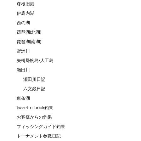
彦根旧港
伊庭内湖
西の湖
琵琶湖(北湖)
琵琶湖(南湖)
野洲川
矢橋帰帆島/人工島
瀬田川
瀬田川日記
六文銭日記
東条湖
tweet-n-book釣果
お客様からの釣果
フィッシングガイド釣果
トーナメント参戦日記