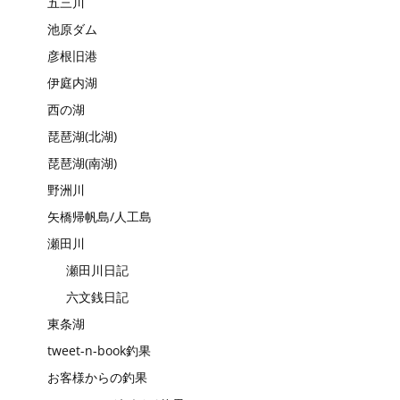
五三川
池原ダム
彦根旧港
伊庭内湖
西の湖
琵琶湖(北湖)
琵琶湖(南湖)
野洲川
矢橋帰帆島/人工島
瀬田川
瀬田川日記
六文銭日記
東条湖
tweet-n-book釣果
お客様からの釣果