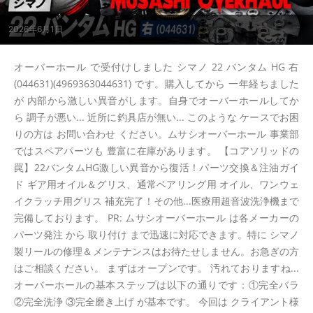
2026年6月1日
オーバーホール で受付けしました シマノ 22 バンタム HG 右
(044631)(4969363044631) です。購入してから 一年経ちました
が 内部から激しい異音がします。自身でオーバーホールしてか
ら 調子が悪い... 近所に釣具店が無い... このような ケースでお困
りの方は お問い合わせ ください。ムサシオーバーホール 事業部
ではスペアパーツも 豊富に在庫があります。 【コアソリッドの
罠】22バンタムHG激しい異音から復活！パーツ交換＆注油ガイ
ド ギア用オイル＆グリス、通常ベアリング用 オイル、ワンウェ
イクラッチ用グリス 補充完了！その他...医療用超音波洗浄機まで
完備しております。 PR: ムサシオーバーホール は各メーカーの
パーツ発注 から 取り付け まで迅速に対応できます。特に シマノ
製リールの修理＆メンテナンスはお待たせしません。お急ぎの方
はご相談ください。 まずはオープンです。 汚れておりますね...
オーバーホールの基本ステップは以下の通りです：①完全バラ
②完全洗浄 ③完全磨き上げ が基本です。 今回は クライアント様