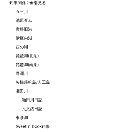
釣果関係 >全部見る
五三川
池原ダム
彦根旧港
伊庭内湖
西の湖
琵琶湖(北湖)
琵琶湖(南湖)
野洲川
矢橋帰帆島/人工島
瀬田川
瀬田川日記
六文銭日記
東条湖
tweet-n-book釣果