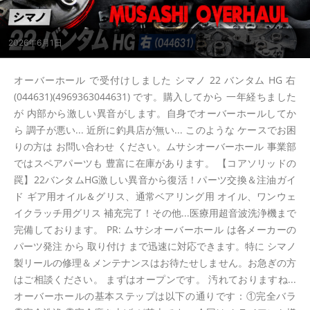
2026年6月1日
オーバーホール で受付けしました シマノ 22 バンタム HG 右
(044631)(4969363044631) です。購入してから 一年経ちました
が 内部から激しい異音がします。自身でオーバーホールしてか
ら 調子が悪い... 近所に釣具店が無い... このような ケースでお困
りの方は お問い合わせ ください。ムサシオーバーホール 事業部
ではスペアパーツも 豊富に在庫があります。 【コアソリッドの
罠】22バンタムHG激しい異音から復活！パーツ交換＆注油ガイ
ド ギア用オイル＆グリス、通常ベアリング用 オイル、ワンウェ
イクラッチ用グリス 補充完了！その他...医療用超音波洗浄機まで
完備しております。 PR: ムサシオーバーホール は各メーカーの
パーツ発注 から 取り付け まで迅速に対応できます。特に シマノ
製リールの修理＆メンテナンスはお待たせしません。お急ぎの方
はご相談ください。 まずはオープンです。 汚れておりますね...
オーバーホールの基本ステップは以下の通りです：①完全バラ