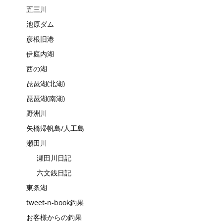
五三川
池原ダム
彦根旧港
伊庭内湖
西の湖
琵琶湖(北湖)
琵琶湖(南湖)
野洲川
矢橋帰帆島/人工島
瀬田川
瀬田川日記
六文銭日記
東条湖
tweet-n-book釣果
お客様からの釣果