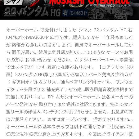
2026年6月1日
オーバーホール で受付けしました シマノ 22 バンタム HG 右
(044631)(4969363044631) です。購入してから 一年経ちました
が 内部から激しい異音がします。自身でオーバーホールしてか
ら 調子が悪い... 近所に釣具店が無い... このような ケースでお困
りの方は お問い合わせ ください。ムサシオーバーホール 事業部
ではスペアパーツも 豊富に在庫があります。 【コアソリッドの
罠】22バンタムHG激しい異音から復活！パーツ交換＆注油ガイ
ド ギア用オイル＆グリス、通常ベアリング用 オイル、ワンウェ
イクラッチ用グリス 補充完了！その他...医療用超音波洗浄機まで
完備しております。 PR: ムサシオーバーホール は各メーカーの
パーツ発注 から 取り付け まで迅速に対応できます。特に シマノ
製リールの修理＆メンテナンスはお待たせしません。お急ぎの方
はご相談ください。 まずはオープンです。 汚れておりますね...
オーバーホールの基本ステップは以下の通りです：①完全バラ
②完全洗浄 ③完全磨き上げ が基本です。 今回は クライアント様