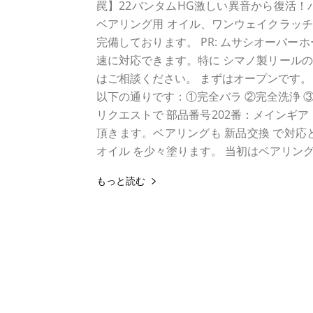
罠】22バンタムHG激しい異音から復活！
ベアリング用 オイル、ワンウェイクラッチ
完備しております。 PR: ムサシオーバーホ
速に対応できます。特に シマノ製リール
はご相談ください。 まずはオープンです。 
以下の通りです：①完全バラ ②完全洗浄 ③
リクエストで 部品番号202番：メインギア
頂きます。ベアリングも 新品交換 で対応と
オイル を少々塗ります。 当初はベアリング
もっと読む