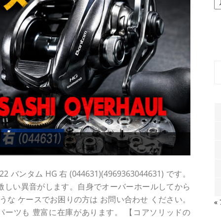
ー
カ
イ
ブ
タム HG 右 (044631)(4969363044631) です。
ら激しい異音がします。自身でオーバーホールしてから
このような ケースでお困りの方は お問い合わせ ください。
«
パーツも 豊富に在庫があります。 【コアソリッドの