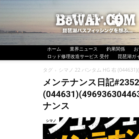
BeWAF
(ビ
ワ
エ
フ）
ホーム
業界ニュース
釣果関係
お
ロッド修理改造サービス 受付
琵琶湖ガ
タグ
シマノ 22 バンタム HG 右 (044631
メンテナンス日記#2352：
(044631)(4969363
ナンス
シマノ