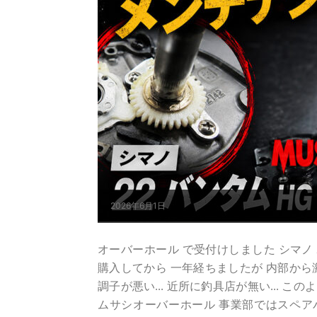
2026年6月1日
オーバーホール で受付けしました シマノ 22 バン
購入してから 一年経ちましたが 内部か
調子が悪い... 近所に釣具店が無い... 
ムサシオーバーホール 事業部ではスペア