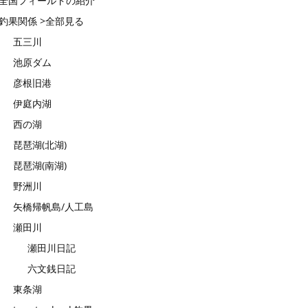
全国フィールドの紹介
釣果関係 >全部見る
五三川
池原ダム
彦根旧港
伊庭内湖
西の湖
琵琶湖(北湖)
琵琶湖(南湖)
野洲川
矢橋帰帆島/人工島
瀬田川
瀬田川日記
六文銭日記
東条湖