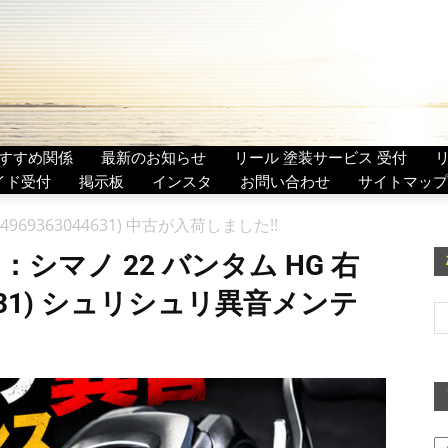
すすめ関係
最新のお知らせ
リール 塗装サービス 受付
イド受付
掲示板
インスタ
お問い合わせ
サイトマップ
)(4969363044631) 中古が入荷しました!!
シマノ 22 バンタム HG 右
044631) シュリシュリ異音メンテ
ア