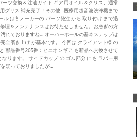
パーツ交換＆注油ガイド ギア用オイル＆グリス、通常
用グリス 補充完了！その他...医療用超音波洗浄機まで
ール は各メーカーの パーツ発注 から 取り付け まで迅
の修理＆メンテナンスはお待たせしません。お急ぎの方
汚れておりますね... オーバーホールの基本ステップは
完全磨き上げ が基本です。 今回は クライアント様 の
 と 部品番号205番：ピニオンギア も新品へ交換させて
なります。 サイドカップ の ゴム部分 にも ラバー用
を疑っておりましたが...