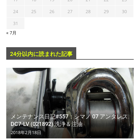
24
25
26
27
28
29
30
31
« 7月
24分以内に読まれた記事
メンテナンス日記#557：シマノ 07 アンタレス
DC7-LV (021892) 洗浄＆注油
2018年2月18日