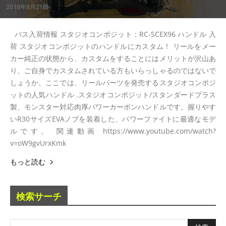
2018年8月21日
バス入荷情報 スタジオコンポジット：RC-SCEX96 ハンドル 入
荷 スタジオコンポジットのハンドルにカスタム！ リールをメー
カー純正の状態から、カスタムをすることにはメリットが沢山あ
り、ご自身でカスタムされている方もいらっしゃるのではないで
しょうか。ここでは、リールパーツを発売するスタジオコンポジ
ットの人気ハンドル .スタジオコンポジット/スタンダードプラス
製、モンスター対応肉厚パワーカーボンハンドルです。握りやす
いR30サイズEVAノブを装着した、パワーファイトに最適なモデ
ルです。 関連動画 https://www.youtube.com/watch?
v=oW9gvUrxKmk
もっと読む
検索サーチ