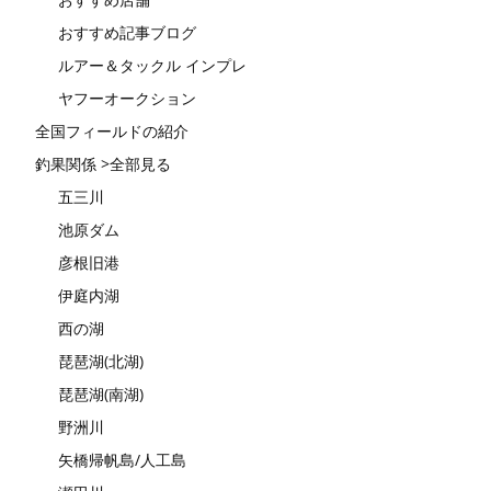
おすすめ記事ブログ
ルアー＆タックル インプレ
ヤフーオークション
全国フィールドの紹介
釣果関係 >全部見る
五三川
池原ダム
彦根旧港
伊庭内湖
西の湖
琵琶湖(北湖)
琵琶湖(南湖)
野洲川
矢橋帰帆島/人工島