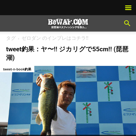
タグ
ゼロダン のインプレはコチラ!!
tweet釣果：ヤ〜!! ジカリグで55cm!! (琵琶
湖)
tweet-n-book釣果