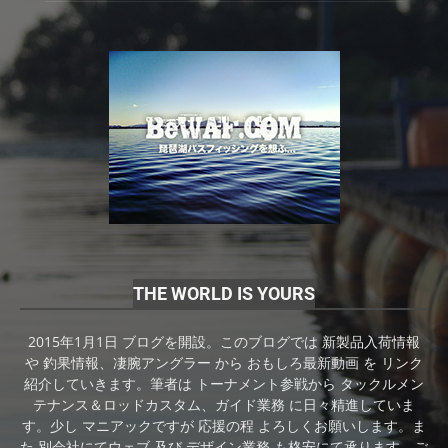
THE WORLD IS YOURS
2015年1月1日 ブログを開設。このブログでは 新製品入荷情報
や 釣果情報、凄腕アングラー から おもしろ最新動画 を リンク
紹介していきます。筆者は トーナメント参戦から タックルメン
テナンス＆ロッドカスタム、ガイド業務 に日々精進していま
す。少し マニアックですが 応援の程 よろしくお願いします。ま
た 別会社にてウェブ 及び デザイン業務 も格安にて承ります。ご