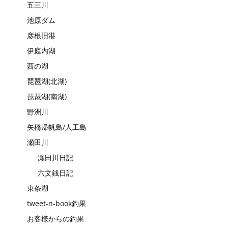
五三川
池原ダム
彦根旧港
伊庭内湖
西の湖
琵琶湖(北湖)
琵琶湖(南湖)
野洲川
矢橋帰帆島/人工島
瀬田川
瀬田川日記
六文銭日記
東条湖
tweet-n-book釣果
お客様からの釣果