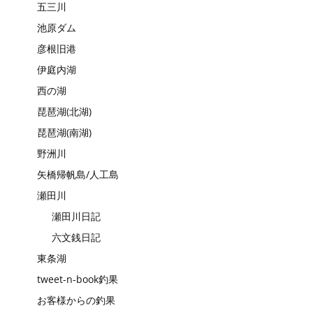
五三川
池原ダム
彦根旧港
伊庭内湖
西の湖
琵琶湖(北湖)
琵琶湖(南湖)
野洲川
矢橋帰帆島/人工島
瀬田川
瀬田川日記
六文銭日記
東条湖
tweet-n-book釣果
お客様からの釣果