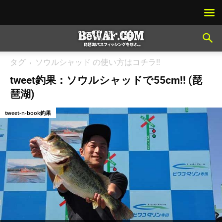
タグ
ソウルシャッド の使い方はコチラ!!
tweet釣果：ソウルシャッドで55cm!! (琵
琶湖)
tweet-n-book釣果