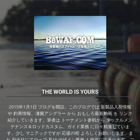
THE WORLD IS YOURS
2015年1月1日 ブログを開設。このブログでは 新製品入荷情報
や 釣果情報、凄腕アングラー から おもしろ最新動画 を リンク
紹介していきます。筆者は トーナメント参戦から タックルメン
テナンス＆ロッドカスタム、ガイド業務 に日々精進していま
す。少し マニアックですが 応援の程 よろしくお願いします。ま
た 別会社にてウェブ 及び デザイン業務 も格安にて承ります。ご