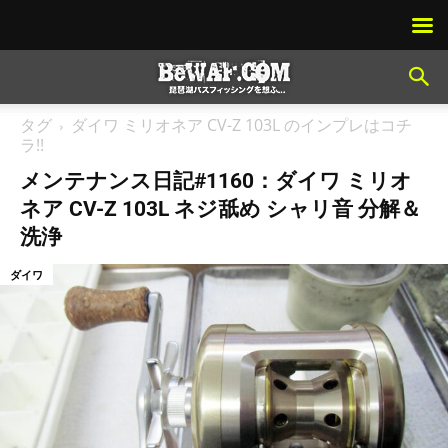
タグ
ダイワ ミリオネア CV-Z 103L のインプレはコチ
ラ!!
メンテナンス日記#1160：ダイワ ミリオ
ネア CV-Z 103L ネジ舐め シャリ音 分解＆
洗浄
ダイワ