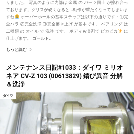
りました。 写真のように内部は 金属 の パーツ同士 が擦れ合っ
ております。グリスが硬くなると...動作が重たくなってしまいま
すね
オーバーホールの基本ステップは以下の通りです：①完
全バラ ②完全洗浄 ③完全磨き上げ が基本です。 ベアリング は
二種類 の オイル で 洗浄 です。 ボディも溶剤で ピカピカ
に
仕上げます。 ゴールド...
もっと読む
メンテナンス日記#1033：ダイワ ミリオ
ネア CV-Z 103 (00613829) 錆び異音 分解
＆洗浄
ダイワ