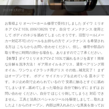
2023年3月27日
お客様より オーバーホール修理で受付けしました ダイワ ミリオ
ネア CV-Z 103L (00613829) です。自分で メンテナンス 使用と
して ボディのネジを舐めてしまったそうです。旧型リール(メー
カー対応不可) のリールをお持ちの方で メンテナンス を希望され
る方は こちらからお問い合わせください。但し、修理や部品の
取り寄せに時間の掛かる場合も、ありますのでご了承ください。
【衝撃】ダイワミリオネアCV-Z 103Lで漏れるネジを直す！簡単
な分解＆洗浄方法！ ギア用オイル＆グリス、通常ベアリング用
オイル、ワンウェイクラッチ用グリス その他...補充完了！ まず
はオープンです。 ボディ サイドカップを止めている 皿ネジ で
す。ネジ止め剤で止められているので 安易に触るとすぐに舐め
てしまいます...舐めてしまった場合は 自分で触らずに まずは お
問い合わせ ください。自分で ほじくり倒してしまうと 対応 でき
ません。 工具と治具(スペシャルツール)を駆使しまして... 取れま
したよ！からのオープン。内部は押入れみたいな異臭を放ってお