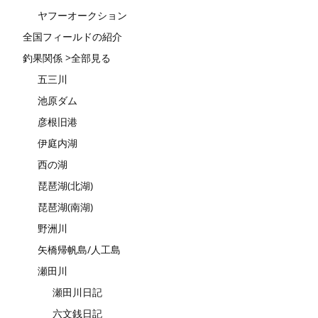
ヤフーオークション
全国フィールドの紹介
釣果関係 >全部見る
五三川
池原ダム
彦根旧港
伊庭内湖
西の湖
琵琶湖(北湖)
琵琶湖(南湖)
野洲川
矢橋帰帆島/人工島
瀬田川
瀬田川日記
六文銭日記