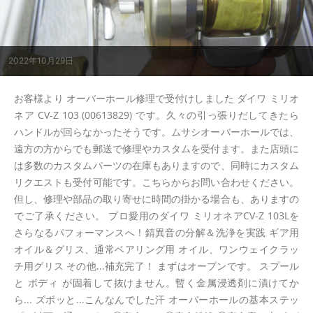
2022年10月29日
お客様より オーバーホール修理で受付けしました ダイワ ミリオ
ネア CV-Z 103 (00613829) です。久々の引っ張りだしてきたら
ハンドルが回らなかったそうです。ムサシオーバーホールでは、
遠方の方からでも郵送で修理やカスタムを受付ます。また店頭に
は多数のカスタムパーツの在庫もありますので、同時にカスタム
リクエストも受付可能です。こちらからお問い合わせください。
但し、修理や部品の取り寄せに時間の掛かる場合も、ありますの
でご了承ください。 プロ愛用のダイワ ミリオネアCV-Z 103Lを
さらなるパフォーマンスへ！錆異音の分解＆洗浄を実践 ギア用
オイル＆グリス、通常ベアリング用 オイル、ワンウェイクラッ
チ用グリス その他...補充完了！ まずはオープンです。 スプール
と ボディ が固着して抜けません。暫く金属浸透剤に漬けてか
ら... ズボッと...こんなんでした汗 オーバーホールの基本ステッ