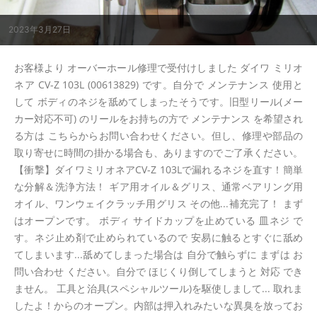
2023年3月27日
お客様より オーバーホール修理で受付けしました ダイワ ミリオ
ネア CV-Z 103L (00613829) です。自分で メンテナンス 使用と
して ボディのネジを舐めてしまったそうです。旧型リール(メー
カー対応不可) のリールをお持ちの方で メンテナンス を希望され
る方は こちらからお問い合わせください。但し、修理や部品の
取り寄せに時間の掛かる場合も、ありますのでご了承ください。
【衝撃】ダイワミリオネアCV-Z 103Lで漏れるネジを直す！簡単
な分解＆洗浄方法！ ギア用オイル＆グリス、通常ベアリング用
オイル、ワンウェイクラッチ用グリス その他...補充完了！ まず
はオープンです。 ボディ サイドカップを止めている 皿ネジ で
す。ネジ止め剤で止められているので 安易に触るとすぐに舐め
てしまいます...舐めてしまった場合は 自分で触らずに まずは お
問い合わせ ください。自分で ほじくり倒してしまうと 対応 でき
ません。 工具と治具(スペシャルツール)を駆使しまして... 取れま
したよ！からのオープン。内部は押入れみたいな異臭を放ってお