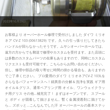
2022年10月29日
お客様より オーバーホール修理で受付けしました ダイワ ミリオ
ネア CV-Z 103 (00613829) です。久々の引っ張りだしてきたら
ハンドルが回らなかったそうです。ムサシオーバーホールでは、
遠方の方からでも郵送で修理やカスタムを受付ます。また店頭に
は多数のカスタムパーツの在庫もありますので、同時にカスタム
リクエストも受付可能です。こちらからお問い合わせください。
但し、修理や部品の取り寄せに時間の掛かる場合も、ありますの
でご了承ください。 プロ愛用のダイワ ミリオネアCV-Z 103Lを
さらなるパフォーマンスへ！錆異音の分解＆洗浄を実践 ギア用
オイル＆グリス、通常ベアリング用 オイル、ワンウェイクラッ
チ用グリス その他...補充完了！ まずはオープンです。 スプール
と ボディ が固着して抜けません。暫く金属浸透剤に漬けてか
ら... ズボッと...こんなんでした汗 オーバーホールの基本ステッ