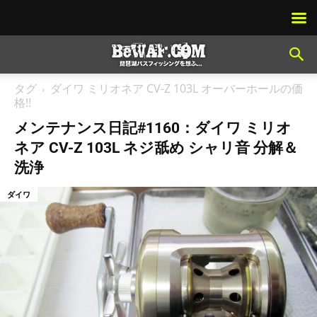
タグ
ダイワ ミリオネア CV-Z 103L オーバーホールの価
格!!
メンテナンス日記#1160：ダイワ ミリオ
ネア CV-Z 103L ネジ舐め シャリ音 分解＆
洗浄
ダイワ