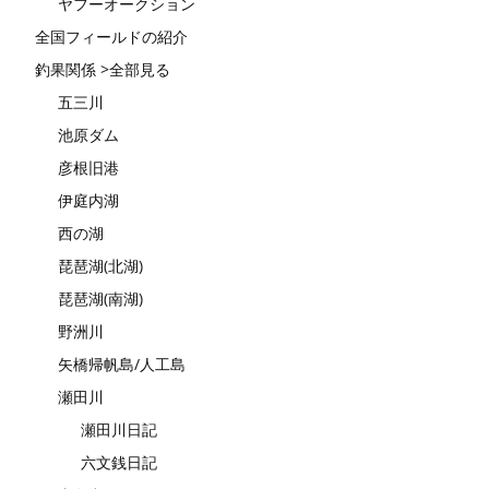
ヤフーオークション
全国フィールドの紹介
釣果関係 >全部見る
五三川
池原ダム
彦根旧港
伊庭内湖
西の湖
琵琶湖(北湖)
琵琶湖(南湖)
野洲川
矢橋帰帆島/人工島
瀬田川
瀬田川日記
六文銭日記