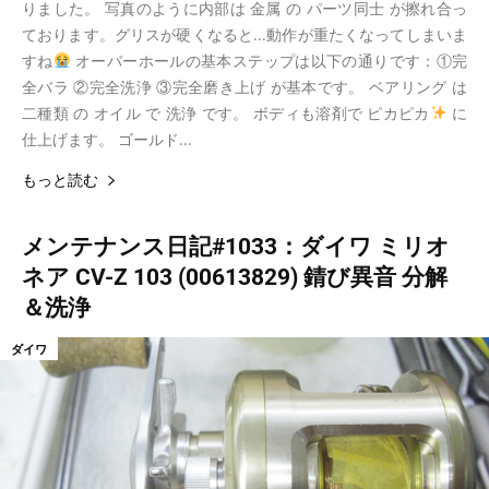
りました。 写真のように内部は 金属 の パーツ同士 が擦れ合っ
ております。グリスが硬くなると...動作が重たくなってしまいま
すね
オーバーホールの基本ステップは以下の通りです：①完
全バラ ②完全洗浄 ③完全磨き上げ が基本です。 ベアリング は
二種類 の オイル で 洗浄 です。 ボディも溶剤で ピカピカ
に
仕上げます。 ゴールド...
もっと読む
メンテナンス日記#1033：ダイワ ミリオ
ネア CV-Z 103 (00613829) 錆び異音 分解
＆洗浄
ダイワ