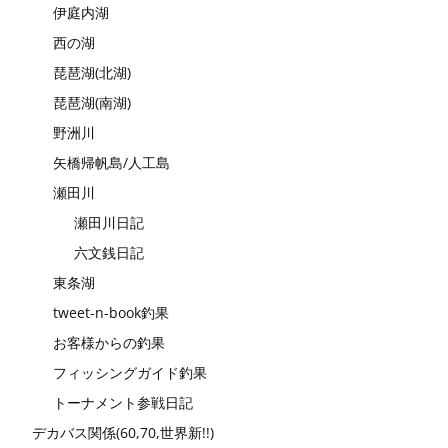
伊庭内湖
西の湖
琵琶湖(北湖)
琵琶湖(南湖)
野洲川
矢橋帰帆島/人工島
瀬田川
瀬田川日記
六文銭日記
東条湖
tweet-n-book釣果
お客様からの釣果
フィッシングガイド釣果
トーナメント参戦日記
デカバス関係(60,70,世界新!!)