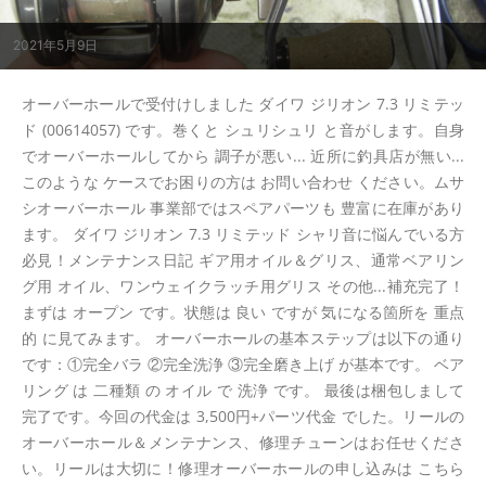
2021年5月9日
オーバーホールで受付けしました ダイワ ジリオン 7.3 リミテッ
ド (00614057) です。巻くと シュリシュリ と音がします。自身
でオーバーホールしてから 調子が悪い... 近所に釣具店が無い...
このような ケースでお困りの方は お問い合わせ ください。ムサ
シオーバーホール 事業部ではスペアパーツも 豊富に在庫があり
ます。 ダイワ ジリオン 7.3 リミテッド シャリ音に悩んでいる方
必見！メンテナンス日記 ギア用オイル＆グリス、通常ベアリン
グ用 オイル、ワンウェイクラッチ用グリス その他...補充完了！
まずは オープン です。状態は 良い ですが 気になる箇所を 重点
的 に見てみます。 オーバーホールの基本ステップは以下の通り
です：①完全バラ ②完全洗浄 ③完全磨き上げ が基本です。 ベア
リング は 二種類 の オイル で 洗浄 です。 最後は梱包しまして
完了です。今回の代金は 3,500円+パーツ代金 でした。リールの
オーバーホール＆メンテナンス、修理チューンはお任せくださ
い。リールは大切に！修理オーバーホールの申し込みは こちら