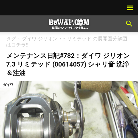
タグ
ダイワ ジリオン 7.3 リミテッド の展開図分解図
はコチラ!!
メンテナンス日記#782：ダイワ ジリオン
7.3 リミテッド (00614057) シャリ音 洗浄
＆注油
ダイワ