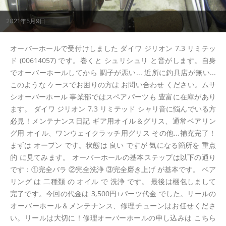
2021年5月9日
オーバーホールで受付けしました ダイワ ジリオン 7.3 リミテッ
ド (00614057) です。巻くと シュリシュリ と音がします。自身
でオーバーホールしてから 調子が悪い... 近所に釣具店が無い...
このような ケースでお困りの方は お問い合わせ ください。ムサ
シオーバーホール 事業部ではスペアパーツも 豊富に在庫があり
ます。 ダイワ ジリオン 7.3 リミテッド シャリ音に悩んでいる方
必見！メンテナンス日記 ギア用オイル＆グリス、通常ベアリン
グ用 オイル、ワンウェイクラッチ用グリス その他...補充完了！
まずは オープン です。状態は 良い ですが 気になる箇所を 重点
的 に見てみます。 オーバーホールの基本ステップは以下の通り
です：①完全バラ ②完全洗浄 ③完全磨き上げ が基本です。 ベア
リング は 二種類 の オイル で 洗浄 です。 最後は梱包しまして
完了です。今回の代金は 3,500円+パーツ代金 でした。リールの
オーバーホール＆メンテナンス、修理チューンはお任せくださ
い。リールは大切に！修理オーバーホールの申し込みは こちら