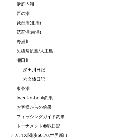
伊庭内湖
西の湖
琵琶湖(北湖)
琵琶湖(南湖)
野洲川
矢橋帰帆島/人工島
瀬田川
瀬田川日記
六文銭日記
東条湖
tweet-n-book釣果
お客様からの釣果
フィッシングガイド釣果
トーナメント参戦日記
デカバス関係(60,70,世界新!!)