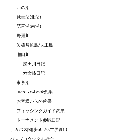
西の湖
琵琶湖(北湖)
琵琶湖(南湖)
野洲川
矢橋帰帆島/人工島
瀬田川
瀬田川日記
六文銭日記
東条湖
tweet-n-book釣果
お客様からの釣果
フィッシングガイド釣果
トーナメント参戦日記
デカバス関係(60,70,世界新!!)
バスプロタックル紹介