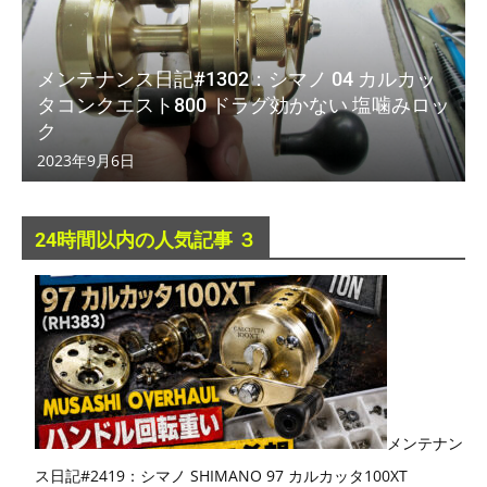
メンテナンス日記#1302：シマノ 04 カルカッ
タコンクエスト800 ドラグ効かない 塩噛みロッ
ク
2023年9月6日
24時間以内の人気記事 ３
メンテナン
ス日記#2419：シマノ SHIMANO 97 カルカッタ100XT