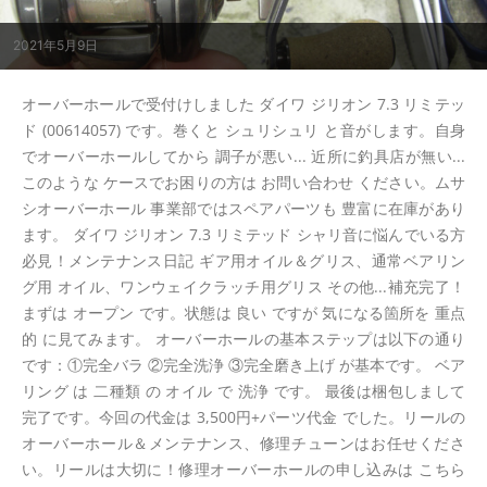
2021年5月9日
オーバーホールで受付けしました ダイワ ジリオン 7.3 リミテッ
ド (00614057) です。巻くと シュリシュリ と音がします。自身
でオーバーホールしてから 調子が悪い... 近所に釣具店が無い...
このような ケースでお困りの方は お問い合わせ ください。ムサ
シオーバーホール 事業部ではスペアパーツも 豊富に在庫があり
ます。 ダイワ ジリオン 7.3 リミテッド シャリ音に悩んでいる方
必見！メンテナンス日記 ギア用オイル＆グリス、通常ベアリン
グ用 オイル、ワンウェイクラッチ用グリス その他...補充完了！
まずは オープン です。状態は 良い ですが 気になる箇所を 重点
的 に見てみます。 オーバーホールの基本ステップは以下の通り
です：①完全バラ ②完全洗浄 ③完全磨き上げ が基本です。 ベア
リング は 二種類 の オイル で 洗浄 です。 最後は梱包しまして
完了です。今回の代金は 3,500円+パーツ代金 でした。リールの
オーバーホール＆メンテナンス、修理チューンはお任せくださ
い。リールは大切に！修理オーバーホールの申し込みは こちら