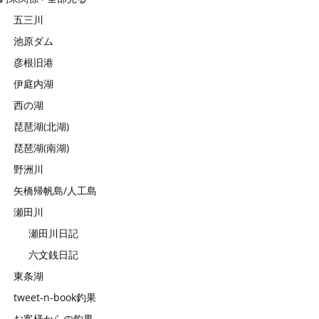
五三川
池原ダム
彦根旧港
伊庭内湖
西の湖
琵琶湖(北湖)
琵琶湖(南湖)
野洲川
矢橋帰帆島/人工島
瀬田川
瀬田川日記
六文銭日記
東条湖
tweet-n-book釣果
お客様からの釣果