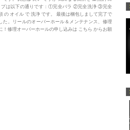
プは以下の通りです：①完全バラ ②完全洗浄 ③完全
類 の オイル で 洗浄 です。 最後は梱包しまして完了で
金 でした。リールのオーバーホール＆メンテナンス、修理
！修理オーバーホールの申し込みは こちら からお願