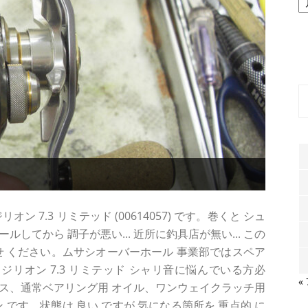
ー
カ
イ
ブ
 7.3 リミテッド (00614057) です。巻くと シュ
してから 調子が悪い... 近所に釣具店が無い... この
せ ください。ムサシオーバーホール 事業部ではスペア
ジリオン 7.3 リミテッド シャリ音に悩んでいる方必
«
ス、通常ベアリング用 オイル、ワンウェイクラッチ用
ン です。状態は 良い ですが 気になる箇所を 重点的 に