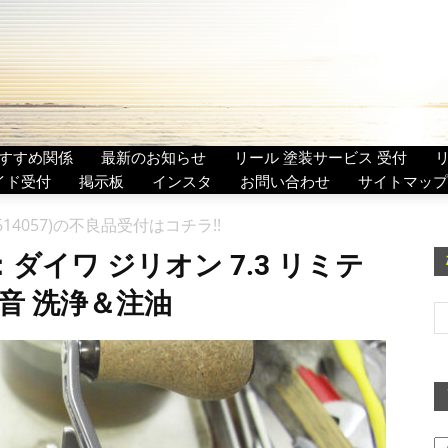
すすめ関係
最新のお知らせ
リール 塗装サービス 受付
イド受付
掲示板
インスタ
お問い合わせ
サイトマップ
614057)の不良品受付はコチラ!!
ダイワ ジリオン 7.3 リミテ
ャリ音 洗浄＆注油
ア