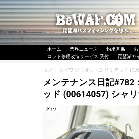
BeWAF
(ビ
ワ
エ
フ）
ホーム
業界ニュース
釣果関係
お
ロッド修理改造サービス 受付
琵琶湖ガ
タグ
ダイワ ジリオン 7.3 リミテッド (00
メンテナンス日記#782：
ッド (00614057) シ
ダイワ