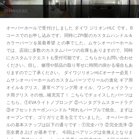
2017年5月8日
オーバーホールで受付けしました ダイワ ジリオンHLC です。B
コースでのお申し込みです。同時にZPI製のカスタムハンドル＆
カラーパーツを装着希望 との事でした。ムサシオーバーホール
では、店頭に多数のカスタムパーツの在庫もありますので、同時
にカスタムリクエストも受付可能です。こちらからお問い合わせ
ください。但し、修理や部品の取り寄せに時間の掛かる場合もあ
りますのでご了承ください。 ダイワジリオンHLCオーナー必見！
ムサシオーバーホールのカスタムパーツでリールの進化 ギア用
オイル＆グリス、通常ベアリング用 オイル、ワンウェイクラッ
チ用グリス その他...補充完了！ こちらでチョイスしたパーツは
こちら。①EVAライトノブロング ②ペンタグラムスタードラグ
③オフセットカーボンハンドル *何れもパープルで統合。 まずは
オープンです。ゴリガリと音を立てていました。 オーバーホー
ルの基本ステップは以下の通りです：①完全バラ ②完全洗浄 ③
完全磨き上げ が基本です。 今回はベアリングは全換えとなりま