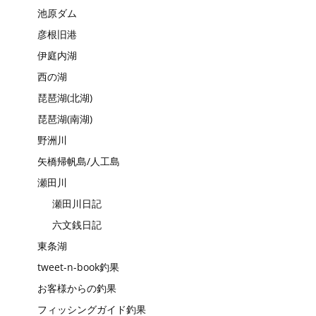
池原ダム
彦根旧港
伊庭内湖
西の湖
琵琶湖(北湖)
琵琶湖(南湖)
野洲川
矢橋帰帆島/人工島
瀬田川
瀬田川日記
六文銭日記
東条湖
tweet-n-book釣果
お客様からの釣果
フィッシングガイド釣果