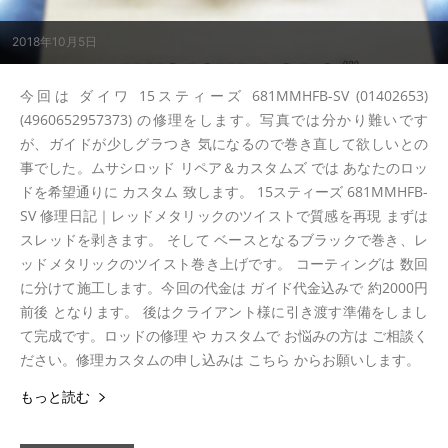
2018年10月5日
今回は ダイワ 15スティーズ 681MMHFB-SV (01402653)
(4960652957373) の修理をします。写真では分かり難いです
が、ガイドが少しグラつき 気になるので巻き直して欲しいとの
事でした。ムサシロッド リペア＆カスタムズ では あなたのロッ
ドを希望通りに カスタム 致します。 15スティーズ 681MMHFB-
SV 修理日記｜レッドメタリックのツイストで質感を再現 まずは
スレッドを剥きます。 そして ベースとなるブラックで巻き、レ
ッドメタリックのツイスト巻き上げです。 コーティングは 数回
に分けて施工します。今回の代金は ガイド代金込みで 約2000円
前後 となります。 後はクライアント様に引き渡す準備をしまし
て完成です。ロッドの修理 や カスタムで お悩みの方は ご相談く
ださい。修理カスタムの申し込みは こちら からお願いします。
もっと読む