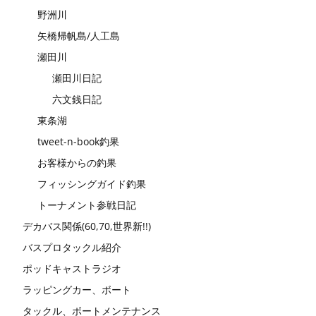
野洲川
矢橋帰帆島/人工島
瀬田川
瀬田川日記
六文銭日記
東条湖
tweet-n-book釣果
お客様からの釣果
フィッシングガイド釣果
トーナメント参戦日記
デカバス関係(60,70,世界新!!)
バスプロタックル紹介
ポッドキャストラジオ
ラッピングカー、ボート
タックル、ボートメンテナンス