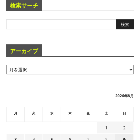
検索サーチ
アーカイブ
ア
ー
カ
イ
ブ
2026年8月
月
火
水
木
金
土
日
1
2
3
4
5
6
7
8
9