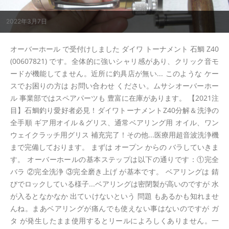
2022年3月7日
オーバーホール で受付けしました ダイワ トーナメント 石鯛 Z40
(00607821) です。全体的に強いシャリ感があり、クリック音モ
ードが機能してません。近所に釣具店が無い... このような ケー
スでお困りの方は お問い合わせ ください。ムサシオーバーホー
ル 事業部ではスペアパーツも 豊富に在庫があります。 【2021注
目】石鯛釣り愛好者必見！ダイワトーナメントZ40分解＆洗浄の
全手順 ギア用オイル＆グリス、通常ベアリング用 オイル、ワン
ウェイクラッチ用グリス 補充完了！その他...医療用超音波洗浄機
まで完備しております。 まずは オープン からの バラしていきま
す。 オーバーホールの基本ステップは以下の通りです：①完全
バラ ②完全洗浄 ③完全磨き上げ が基本です。 ベアリングは 錆
びでロックしている様子...ベアリングは密閉製が高いのですが 水
が入るとなかなか 出ていけないという 問題 もあるかも知れませ
んね。まあベアリングが痛んでも使えない事はないのですが ガ
タ が発生したまま使用するとリールによろしくありません。一