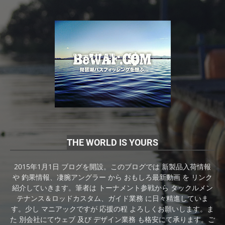
THE WORLD IS YOURS
2015年1月1日 ブログを開設。このブログでは 新製品入荷情報
や 釣果情報、凄腕アングラー から おもしろ最新動画 を リンク
紹介していきます。筆者は トーナメント参戦から タックルメン
テナンス＆ロッドカスタム、ガイド業務 に日々精進していま
す。少し マニアックですが 応援の程 よろしくお願いします。ま
た 別会社にてウェブ 及び デザイン業務 も格安にて承ります。ご