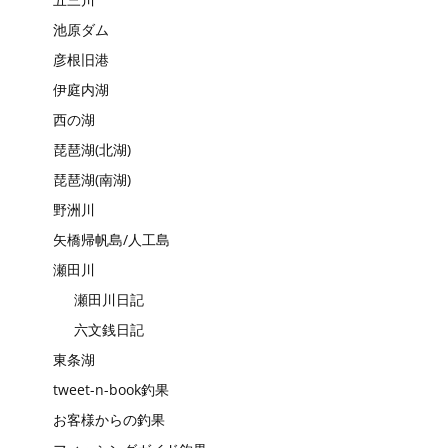
池原ダム
彦根旧港
伊庭内湖
西の湖
琵琶湖(北湖)
琵琶湖(南湖)
野洲川
矢橋帰帆島/人工島
瀬田川
瀬田川日記
六文銭日記
東条湖
tweet-n-book釣果
お客様からの釣果