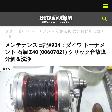
タグ
ダイワ トーナメント 石鯛 Z40 の分解動画はコチ
ラ!!
メンテナンス日記#904：ダイワ トーナメ
ント 石鯛 Z40 (00607821) クリック音故障
分解＆洗浄
ダイワ