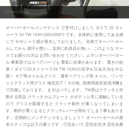
2021年11月26日
オーバーホールメンテナンス で受付けしました ダイワ 20 タト
ゥーラ SV TW 103H (00630087) です。全体的に使用してある感
じで ややシャリ感が発生しておりました。自身でオーバーホー
ルしてから 調子が悪い... 近所に釣具店が無い... このような ケー
スでお困りの方は お問い合わせ ください。ムサシオーバーホー
ル 事業部ではスペアパーツも 豊富に在庫があります。 驚きの効
果！ダイワ20タトゥーラSV TW 103Hの洗浄＆注油方法を大公
開！ ギア用オイル＆グリス、通常ベアリング用 オイル、ワンウ
ェイクラッチ用グリス 補充完了！その他...医療用超音波洗浄機ま
で完備しております。 まずはバラします。 TW系はクラッチと作
動する部品 クラッチカムプレート がボディと常に接触している
ので グリスが固着すると クラッチ動作 が重くなってしまいま
す。動作が重くなるとクラッチレバーが割れてしまう事もありま
す... 定期的にメンテナンスをしましょう！ オーバーホールの基
本ステップは以下の通りです：①完全バラ ②完全洗浄 ③完全磨