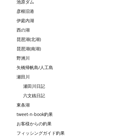
池原ダム
彦根旧港
伊庭内湖
西の湖
琵琶湖(北湖)
琵琶湖(南湖)
野洲川
矢橋帰帆島/人工島
瀬田川
瀬田川日記
六文銭日記
東条湖
tweet-n-book釣果
お客様からの釣果
フィッシングガイド釣果