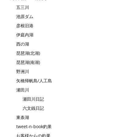
五三川
池原ダム
彦根旧港
伊庭内湖
西の湖
琵琶湖(北湖)
琵琶湖(南湖)
野洲川
矢橋帰帆島/人工島
瀬田川
瀬田川日記
六文銭日記
東条湖
tweet-n-book釣果
お客様からの釣果