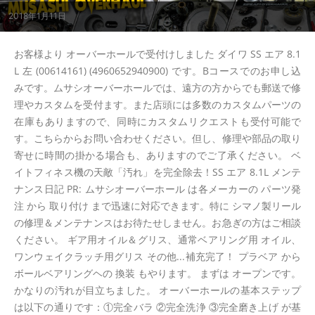
2018年1月11日
お客様より オーバーホールで受付けしました ダイワ SS エア 8.1
L 左 (00614161) (4960652940900) です。Bコースでのお申し込
みです。ムサシオーバーホールでは、遠方の方からでも郵送で修
理やカスタムを受付ます。また店頭には多数のカスタムパーツの
在庫もありますので、同時にカスタムリクエストも受付可能で
す。こちらからお問い合わせください。但し、修理や部品の取り
寄せに時間の掛かる場合も、ありますのでご了承ください。 ベ
イトフィネス機の天敵「汚れ」を完全除去！SS エア 8.1L メンテ
ナンス日記 PR: ムサシオーバーホール は各メーカーの パーツ発
注 から 取り付け まで迅速に対応できます。特に シマノ製リール
の修理＆メンテナンスはお待たせしません。お急ぎの方はご相談
ください。 ギア用オイル＆グリス、通常ベアリング用 オイル、
ワンウェイクラッチ用グリス その他...補充完了！ プラベア から
ボールベアリングヘの 換装 もやります。 まずは オープンです。
かなりの汚れが目立ちました。 オーバーホールの基本ステップ
は以下の通りです：①完全バラ ②完全洗浄 ③完全磨き上げ が基