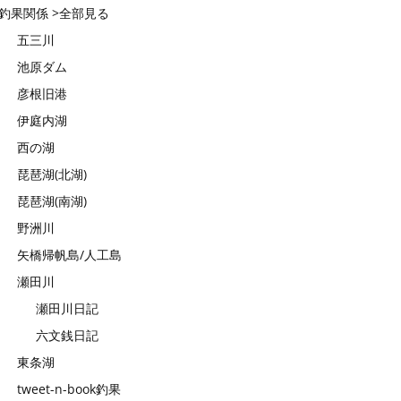
釣果関係 >全部見る
五三川
池原ダム
彦根旧港
伊庭内湖
西の湖
琵琶湖(北湖)
琵琶湖(南湖)
野洲川
矢橋帰帆島/人工島
瀬田川
瀬田川日記
六文銭日記
東条湖
tweet-n-book釣果