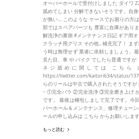
オーバーホールで受付けしました ダイワ Z2020SH
舐めてしまい 分解できないそうです。自身で
が無い... このような ケースでお困りの
部ではスペアパーツも 豊富に在庫があります
解洗浄の裏側 #メンテナンス日記 ギア用
クラッチ用グリス その他...補充完了！ ま
う時は無理せず 業者に依頼しましょう。
見た目、車 や バイク でしたら普通です
ネジ舐めに関しては こちら
https://twitter.com/kaitori634/s
らのリールは中古で購入されたそうですが 
~ ①完全バラ ②完全洗浄 ③完全磨き上げ
です。 最後は梱包しまして完了です。今回の
バーホール＆メンテナンス、修理チューン
ールの申し込みは こちら からお願いしま
もっと読む