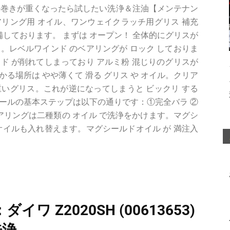
SHの巻きが重くなったら試したい洗浄＆注油【メンテナン
リング用 オイル、ワンウェイクラッチ用グリス 補充
備しております。 まずは オープン！ 全体的にグリスが
。レベルワインド のベアリングが ロック しておりま
ド が削れてしまっており アルミ粉 混じりのグリスが
る場所は やや薄くて 滑る グリス や オイル。クリア
いグリス。これが逆になってしまうと ビックリ する
ールの基本ステップは以下の通りです：①完全バラ ②
ベアリングは二種類の オイル で洗浄をかけます。マグシ
オイルも入れ替えます。マグシールドオイル が 満注入
ワ Z2020SH (00613653)
洗浄