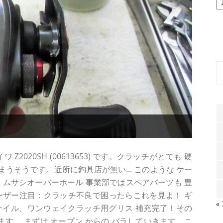
ー
カ
イ
ブ
Z2020SH (00613653) です。クラッチがとても 硬
まうそうです。近所に釣具店が無い... このような ケー
。ムサシオーバーホール 事業部ではスペアパーツも 豊
Hユーザー注目：クラッチ不良で困ったらこれを見よ！ ギ
«
オイル、ワンウェイクラッチ用グリス 補充完了！その
ます。 まずは オープン からの バラしていきます。こ