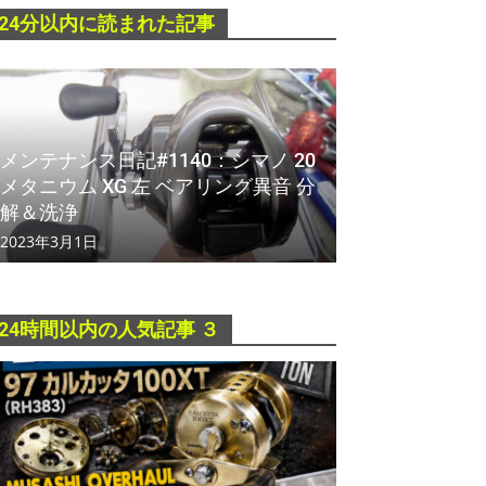
24分以内に読まれた記事
メンテナンス日記#1140：シマノ 20
メタニウム XG 左 ベアリング異音 分
解＆洗浄
2023年3月1日
24時間以内の人気記事 ３