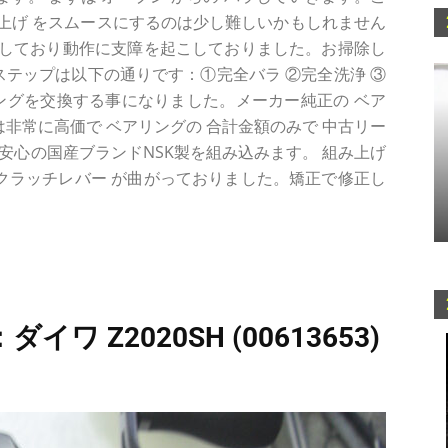
 仕上げ をスムースにするのは少し難しいかもしれません
劣化しており動作に支障を起こしておりました。お掃除し
テップは以下の通りです：①完全バラ ②完全洗浄 ③
ングを交換する事になりました。メーカー純正の ベア
は非常に高価で ベアリングの 合計金額のみで 中古リー
安心の国産ブランドNSK製を組み込みます。 組み上げ
 クラッチレバー が曲がっておりました。矯正で修正し
ワ Z2020SH (00613653)