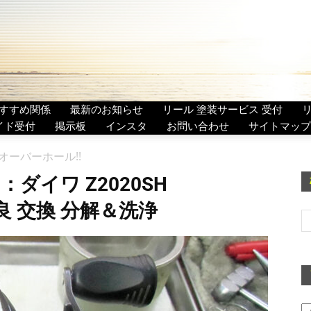
すすめ関係
最新のお知らせ
リール 塗装サービス 受付
イド受付
掲示板
インスタ
お問い合わせ
サイトマップ
リールオーバーホール!!
ダイワ Z2020SH
不良 交換 分解＆洗浄
ア