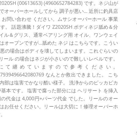
 (00613653) (4960652784283) です。ネジ山が
オーバーホールしてから 調子が悪い... 近所に釣具店
方は お問い合わせ ください。ムサシオーバーホール 事業
。 話題沸騰！ダイワ Z2020SH ボディネジ舐め＆分
オイル＆グリス、通常ベアリング用 オイル、ワンウェイ
ずはオープンですが...舐めた ネジ はこちらです。こうい
最悪の場合はボディを壊してしまいます。これぐらいの
が リール の場合はネジが小さいので難しいレベルです。
 にて纏めていますので参考ください。
tatus/1377939496642080769 なんとか救出できました。 こち
内部は塩害でかなり酷い様子。 洗浄からのピッカピカ
 が基本です。 塩害で腐った部分には ヘリサート を挿入
代金は 4,000円+パーツ代金 でした。リールのオー
はお任せください。リールは大切に！修理オーバーホ
す。