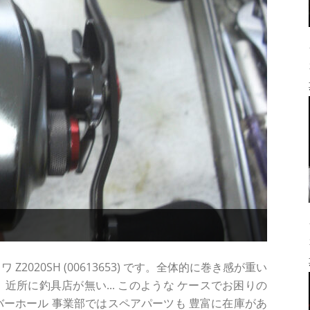
Z2020SH (00613653) です。全体的に巻き感が重い
近所に釣具店が無い... このような ケースでお困りの
バーホール 事業部ではスペアパーツも 豊富に在庫があ