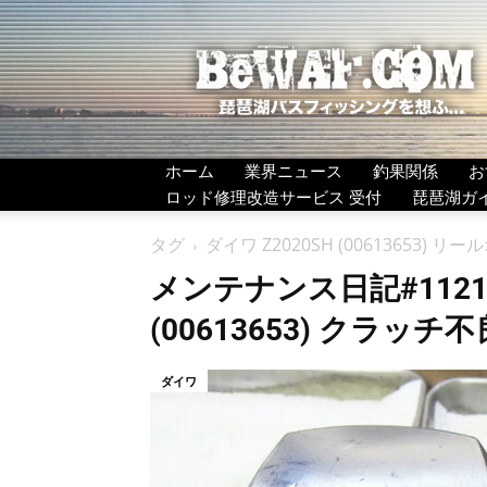
BeWAF
(ビ
ワ
エ
フ）
ホーム
業界ニュース
釣果関係
お
ロッド修理改造サービス 受付
琵琶湖ガ
タグ
ダイワ Z2020SH (00613653) 
メンテナンス日記#1121：
(00613653) クラッチ
ダイワ