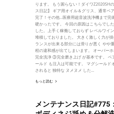
ります。 もう困らない！ダイワZ2020
ス日記】 ギア用オイル＆グリス、通常ベア
完了！その他...医療用超音波洗浄機まで完
硬かったです。 今回の原因はこちらでした
した。上手く稼働しておらず レベルワイン
堆積しておりました。 大きく激しく力が掛か
ランスが出来る部分には滑りが悪く やや重
程の違和感が出てしまいます。 オーバーホ
完全洗浄 ③完全磨き上げ が基本です。 
ールド も注入は可能です。 マグシールド
されると 独特な ヌメヌメ した...
もっと読む
メンテナンス日記#775：ダイ
ボディネジ舐め＆分解