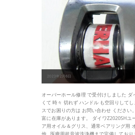
2023年2月6日
オーバーホール修理 で受付けしました ダイワ 
くて 時々 切れず ハンドル も空回りしてし
スでお困りの方は お問い合わせ ください
富に在庫があります。 ダイワZ2020S
ア用オイル＆グリス、通常ベアリング用 
他...医療用超音波洗浄機まで完備しており