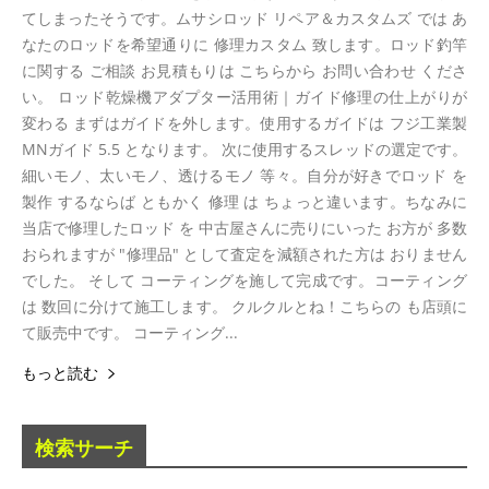
てしまったそうです。ムサシロッド リペア＆カスタムズ では あ
なたのロッドを希望通りに 修理カスタム 致します。ロッド釣竿
に関する ご相談 お見積もりは こちらから お問い合わせ くださ
い。 ロッド乾燥機アダプター活用術｜ガイド修理の仕上がりが
変わる まずはガイドを外します。使用するガイドは フジ工業製
MNガイド 5.5 となります。 次に使用するスレッドの選定です。
細いモノ、太いモノ、透けるモノ 等々。自分が好きでロッド を
製作 するならば ともかく 修理 は ちょっと違います。ちなみに
当店で修理したロッド を 中古屋さんに売りにいった お方が 多数
おられますが "修理品" として査定を減額された方は おりません
でした。 そして コーティングを施して完成です。コーティング
は 数回に分けて施工します。 クルクルとね！こちらの も店頭に
て販売中です。 コーティング...
もっと読む
検索サーチ