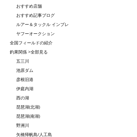
おすすめ店舗
おすすめ記事ブログ
ルアー＆タックル インプレ
ヤフーオークション
全国フィールドの紹介
釣果関係 >全部見る
五三川
池原ダム
彦根旧港
伊庭内湖
西の湖
琵琶湖(北湖)
琵琶湖(南湖)
野洲川
矢橋帰帆島/人工島