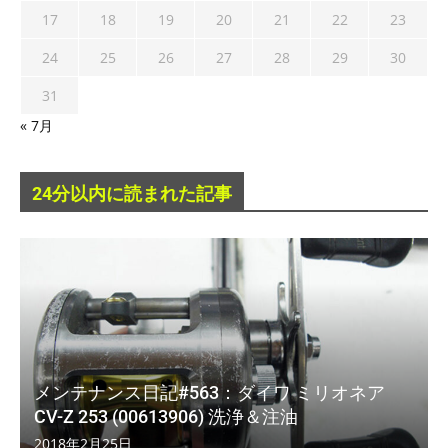
17
18
19
20
21
22
23
24
25
26
27
28
29
30
31
« 7月
24分以内に読まれた記事
メンテナンス日記#563：ダイワ ミリオネア
CV-Z 253 (00613906) 洗浄＆注油
2018年2月25日