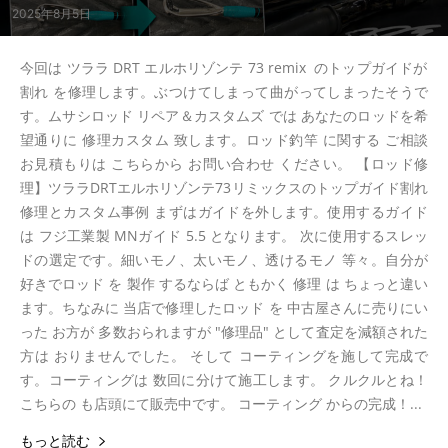
2025年8月5日
今回は ツララ DRT エルホリゾンテ 73 remix のトップガイドが
割れ を修理します。ぶつけてしまって曲がってしまったそうで
す。ムサシロッド リペア＆カスタムズ では あなたのロッドを希
望通りに 修理カスタム 致します。ロッド釣竿 に関する ご相談
お見積もりは こちらから お問い合わせ ください。 【ロッド修
理】ツララDRTエルホリゾンテ73リミックスのトップガイド割れ
修理とカスタム事例 まずはガイドを外します。使用するガイド
は フジ工業製 MNガイド 5.5 となります。 次に使用するスレッ
ドの選定です。細いモノ、太いモノ、透けるモノ 等々。自分が
好きでロッド を 製作 するならば ともかく 修理 は ちょっと違い
ます。ちなみに 当店で修理したロッド を 中古屋さんに売りにい
った お方が 多数おられますが "修理品" として査定を減額された
方は おりませんでした。 そして コーティングを施して完成で
す。コーティングは 数回に分けて施工します。 クルクルとね！
こちらの も店頭にて販売中です。 コーティング からの完成！...
もっと読む