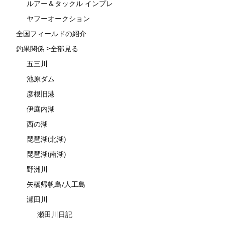
ルアー＆タックル インプレ
ヤフーオークション
全国フィールドの紹介
釣果関係 >全部見る
五三川
池原ダム
彦根旧港
伊庭内湖
西の湖
琵琶湖(北湖)
琵琶湖(南湖)
野洲川
矢橋帰帆島/人工島
瀬田川
瀬田川日記