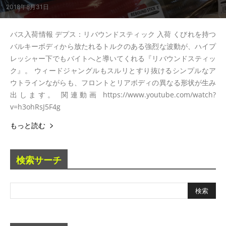
2018年8月31日
バス入荷情報 デプス：リバウンドスティック 入荷 くびれを持つ
バルキーボディから放たれるトルクのある強烈な波動が、ハイプ
レッシャー下でもバイトへと導いてくれる『リバウンドスティッ
ク』。 ウィードジャングルもスルリとすり抜けるシンプルなア
ウトラインながらも、フロントとリアボディの異なる形状が生み
出します。 関連動画 https://www.youtube.com/watch?
v=h3ohRsJ5F4g
もっと読む
検索サーチ