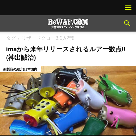
タグ
リザードクロー3.6入荷!!
imaから来年リリースされるルアー数点!!
(神出誠治)
新製品の紹介(日本国内)