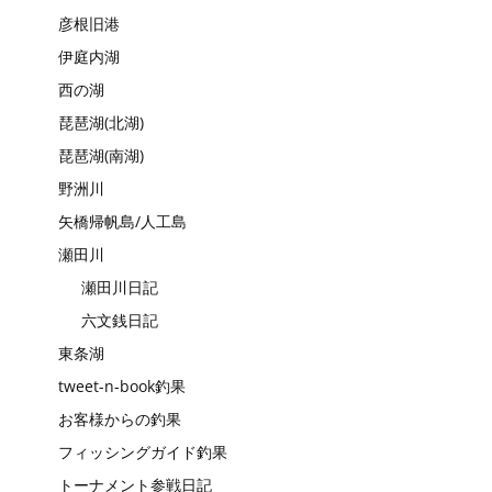
彦根旧港
伊庭内湖
西の湖
琵琶湖(北湖)
琵琶湖(南湖)
野洲川
矢橋帰帆島/人工島
瀬田川
瀬田川日記
六文銭日記
東条湖
tweet-n-book釣果
お客様からの釣果
フィッシングガイド釣果
トーナメント参戦日記