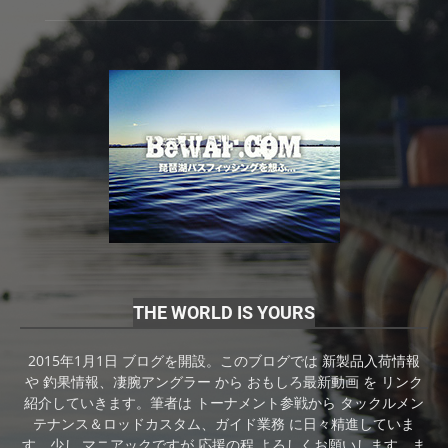
THE WORLD IS YOURS
2015年1月1日 ブログを開設。このブログでは 新製品入荷情報
や 釣果情報、凄腕アングラー から おもしろ最新動画 を リンク
紹介していきます。筆者は トーナメント参戦から タックルメン
テナンス＆ロッドカスタム、ガイド業務 に日々精進していま
す。少し マニアックですが 応援の程 よろしくお願いします。ま