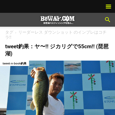
タグ
リーダーレス ダウンショット のインプレはコチ
ラ!!
tweet釣果：ヤ〜!! ジカリグで55cm!! (琵琶
湖)
tweet-n-book釣果