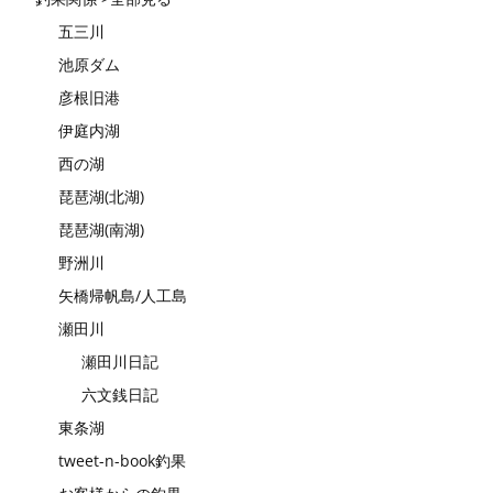
五三川
池原ダム
彦根旧港
伊庭内湖
西の湖
琵琶湖(北湖)
琵琶湖(南湖)
野洲川
矢橋帰帆島/人工島
瀬田川
瀬田川日記
六文銭日記
東条湖
tweet-n-book釣果