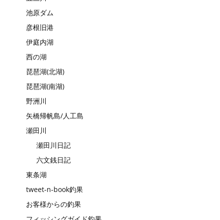
池原ダム
彦根旧港
伊庭内湖
西の湖
琵琶湖(北湖)
琵琶湖(南湖)
野洲川
矢橋帰帆島/人工島
瀬田川
瀬田川日記
六文銭日記
東条湖
tweet-n-book釣果
お客様からの釣果
フィッシングガイド釣果