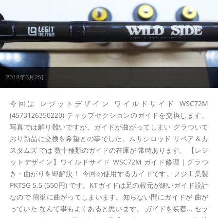
2018年6月25日
今回は レジットデザイン ワイルドサイド WSC72M
(4573126350220) ティップセクションのガイドを交換します。
写真では解り難いですが、ガイドが曲がってしまい グラついて
おり新品に交換を希望との事でした。ムサシロッド リペア＆カ
スタムズ では 数十種類のガイドの在庫が 常時あります。 【レジ
ットデザイン】ワイルドサイド WSC72M ガイド修理｜グラつ
き・曲がりを即解決！ 今回の使用するガイドです。フジ工業製
PKTSG 5.5 (550円) です。KTガイドは足の根元が細いガイド設計
なので 簡単に曲がってしまいます。知らない間にガイドが 曲が
っていた なんて事もよくあると思います。 ガイドを装着... セッ