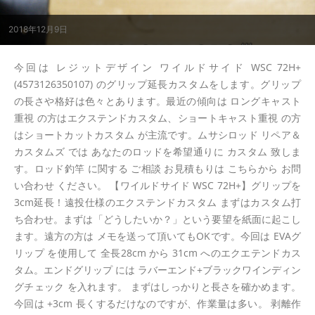
2018年12月9日
今回は レジットデザイン ワイルドサイド WSC 72H+
(4573126350107) のグリップ延長カスタムをします。グリップ
の長さや格好は色々とあります。最近の傾向は ロングキャスト
重視 の方はエクステンドカスタム、ショートキャスト重視 の方
はショートカットカスタム が主流です。ムサシロッド リペア＆
カスタムズ では あなたのロッドを希望通りに カスタム 致しま
す。ロッド釣竿 に関する ご相談 お見積もりは こちらから お問
い合わせ ください。 【ワイルドサイド WSC 72H+】グリップを
3cm延長！遠投仕様のエクステンドカスタム まずはカスタム打
ち合わせ。まずは「どうしたいか？」という要望を紙面に起こし
ます。遠方の方は メモを送って頂いてもOKです。今回は EVAグ
リップ を使用して 全長28cm から 31cm へのエクエテンドカス
タム。エンドグリップ には ラバーエンド+ブラックワインディン
グチェック を入れます。 まずはしっかりと長さを確かめます。
今回は +3cm 長くするだけなのですが、作業量は多い。 剥離作