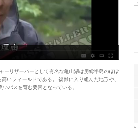
ー
カ
イ
ブ
ャーリザーバーとして有名な亀山湖は房総半島のほぼ
も高いフィールドである。 複雑に入り組んだ地形や、
良いバスを育む要因となっている。
«