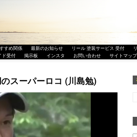
すすめ関係
最新のお知らせ
リール 塗装サービス 受付
イド受付
掲示板
インスタ
お問い合わせ
サイトマップ
のスーパーロコ (川島勉)
ア