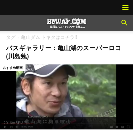
タグ
亀山ダム トキタはコチラ!!
バスギャラリー：亀山湖のスーパーロコ
(川島勉)
おすすめ動画
2016年6月3日