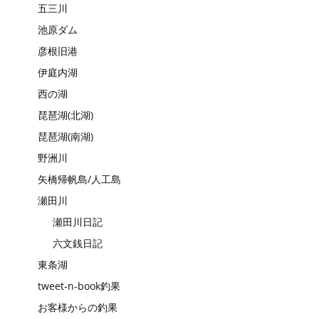
五三川
池原ダム
彦根旧港
伊庭内湖
西の湖
琵琶湖(北湖)
琵琶湖(南湖)
野洲川
矢橋帰帆島/人工島
瀬田川
瀬田川日記
六文銭日記
東条湖
tweet-n-book釣果
お客様からの釣果