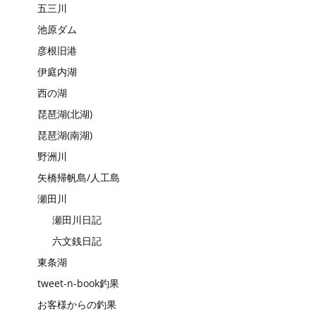
五三川
池原ダム
彦根旧港
伊庭内湖
西の湖
琵琶湖(北湖)
琵琶湖(南湖)
野洲川
矢橋帰帆島/人工島
瀬田川
瀬田川日記
六文銭日記
東条湖
tweet-n-book釣果
お客様からの釣果