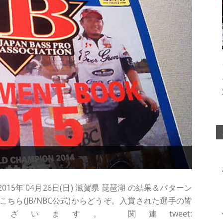
15年 04月26日(日) 滋賀県 琵琶湖 の結果＆パターン
ちら(JB/NBC公式)からどうぞ。入賞された選手の皆
います。 関連tweet: