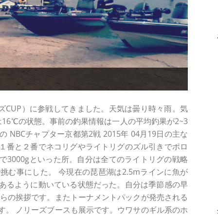
ーズCUP）に参戦してきました。天気は曇り時々雨。気
ーでは16℃の状態。事前の釣果情報は一人の平均釣果が2~3
NBCチャプター京都第2戦 2015年 04月19日の主な
１番と２番でネコリグやライトリグのズル引きでポロ
3000gといった所。自分は全てのライトリグの戦略
む事にした。 今現在の琵琶湖は2.5mラインに魚が
あるように動いている状態だった。自分は季節感の早
からの挨拶です。またトーナメントパックが発売される
います。 ノリーズブースも展示です。ウワサのギル系のホ