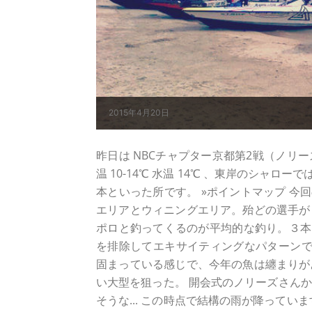
2015年4月20日
昨日は NBCチャプター京都第2戦（ノリ
温 10-14℃ 水温 14℃ 、東岸のシャロ
本といった所です。 »ポイントマップ 今回の 
エリアとウィニングエリア。殆どの選手が
ポロと釣ってくるのが平均的な釣り。３本で
を排除してエキサイティングなパターンで挑
固まっている感じで、今年の魚は纏まりが
い大型を狙った。 開会式のノリーズさん
そうな... この時点で結構の雨が降って