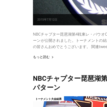
2015年7月12日
NBCチャプター琵琶湖第4戦東レ・バウオCUP 
ーンが公開されました。トーナメントの結果
の皆さんおめでとうございます。 関連tweet
もっと読む
NBCチャプター琵琶湖第1戦
パターン
トーナメント大会結果