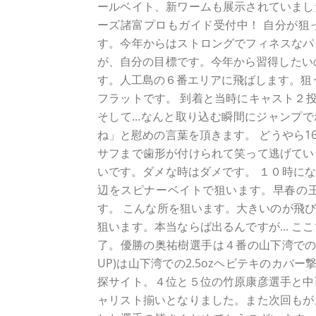
ールベイト、新ワームも展示されていまし
ーズ諸富プロもガイド受付中！ 自分が狙
す。今年からはストロングでフィネスなパ
が、自分の目標です。今年から習得したい
す。人工島の６番エリアに飛ばします。狙
フラットです。 到着と当時にキャスト２投
そして...なんと取り込む瞬間にジャンプ
ね」と慰めの言葉を頂きます。 どうやら1
サフまで歯形が付けられて笑って逃げてい
いです。ダメな時はダメです。 １０時に
辺をスピナーベイトで狙います。早春の
す。 こんな所を狙います。大きいのが飛び
狙います。本当ならば出るんですが... 
了。優勝の奥祐樹選手は４番の山下湾でのヘ
UP)は山下湾での2.5ozヘビテキのカバー
探サイト。４位と５位の竹原康彦選手と中
ャリスト揃いとなりました。また次回もが