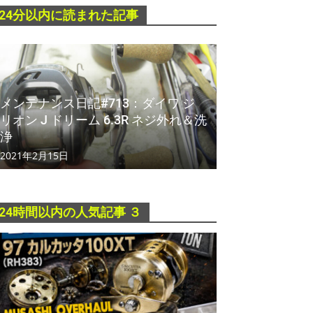
24分以内に読まれた記事
メンテナンス日記#713：ダイワ ジ
リオン J ドリーム 6.3R ネジ外れ＆洗
浄
2021年2月15日
24時間以内の人気記事 ３