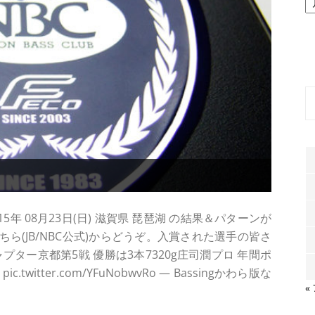
ー
カ
イ
ブ
5年 08月23日(日) 滋賀県 琵琶湖 の結果＆パターンが
ら(JB/NBC公式)からどうぞ。入賞された選手の皆さ
ャプター京都第5戦 優勝は3本7320g庄司潤プロ 年間ポ
tter.com/YFuNobwvRo — Bassingかわら版な
«