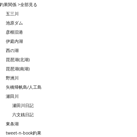
釣果関係 >全部見る
五三川
池原ダム
彦根旧港
伊庭内湖
西の湖
琵琶湖(北湖)
琵琶湖(南湖)
野洲川
矢橋帰帆島/人工島
瀬田川
瀬田川日記
六文銭日記
東条湖
tweet-n-book釣果