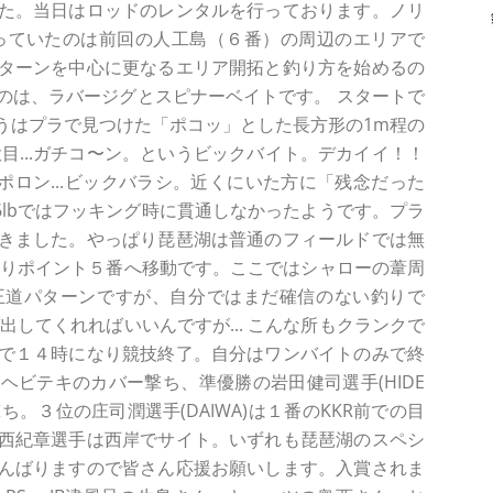
た。当日はロッドのレンタルを行っております。ノリ
っていたのは前回の人工島（６番）の周辺のエリアで
ターンを中心に更なるエリア開拓と釣り方を始めるの
のは、ラバージグとスピナーベイトです。 スタートで
うはプラで見つけた「ポコッ」とした長方形の1m程の
目...ガチコ〜ン。というビックバイト。デカイイ！！
でポロン...ビックバラシ。近くにいた方に「残念だった
6lbではフッキング時に貫通しなかったようです。プラ
きました。やっぱり琵琶湖は普通のフィールドでは無
なりポイント５番へ移動です。ここではシャローの葦周
王道パターンですが、自分ではまだ確信のない釣りで
出してくれればいいんですが... こんな所もクランクで
ここで１４時になり競技終了。自分はワンバイトのみで終
ビテキのカバー撃ち、準優勝の岩田健司選手(HIDE
撃ち。３位の庄司潤選手(DAIWA)は１番のKKR前での目
西紀章選手は西岸でサイト。いずれも琵琶湖のスペシ
んばりますので皆さん応援お願いします。入賞されま