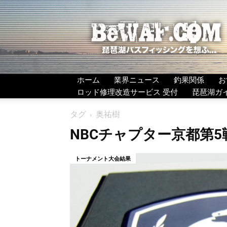
BeWAF
(ビ
ワ
エ
フ）
ホーム
業界ニュース
釣果関係
お
ロッド修理改造サービス 受付
琵琶湖ガ
タグ
奥祐樹
NBCチャプター京都第5
トーナメント大会結果