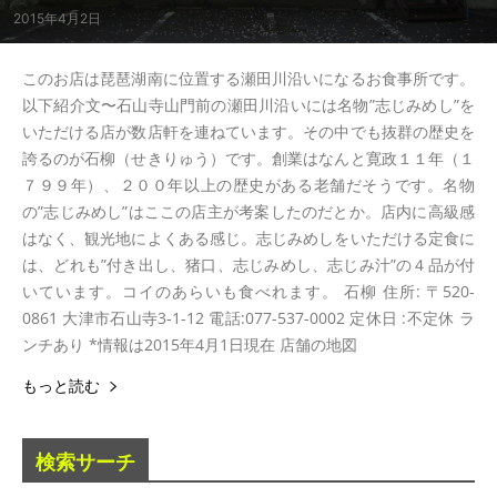
2015年4月2日
このお店は琵琶湖南に位置する瀬田川沿いになるお食事所です。
以下紹介文〜石山寺山門前の瀬田川沿いには名物”志じみめし”を
いただける店が数店軒を連ねています。その中でも抜群の歴史を
誇るのが石柳（せきりゅう）です。創業はなんと寛政１１年（１
７９９年）、２００年以上の歴史がある老舗だそうです。名物
の”志じみめし”はここの店主が考案したのだとか。店内に高級感
はなく、観光地によくある感じ。志じみめしをいただける定食に
は、どれも”付き出し、猪口、志じみめし、志じみ汁”の４品が付
いています。コイのあらいも食べれます。 石柳 住所: 〒520-
0861 大津市石山寺3-1-12 電話:077-537-0002 定休日 :不定休 ラ
ンチあり *情報は2015年4月1日現在 店舗の地図
もっと読む
検索サーチ