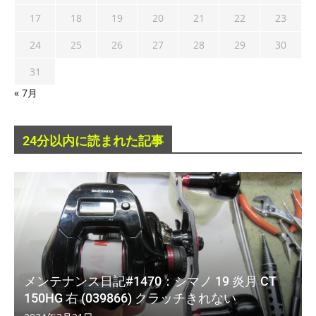
17
18
19
20
21
22
23
24
25
26
27
28
29
30
31
« 7月
24分以内に読まれた記事
メンテナンス日記#1470：シマノ 19 炎月 CT
150HG 右 (039866) クラッチきれない