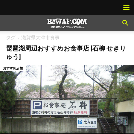
タグ
滋賀県大津市食事
琵琶湖周辺おすすめお食事店 [石柳 せきり
ゅう]
おすすめ店舗