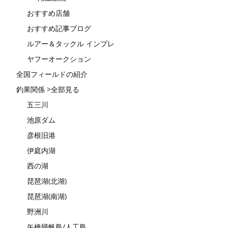
おすすめ店舗
おすすめ記事ブログ
ルアー＆タックル インプレ
ヤフーオークション
全国フィールドの紹介
釣果関係 >全部見る
五三川
池原ダム
彦根旧港
伊庭内湖
西の湖
琵琶湖(北湖)
琵琶湖(南湖)
野洲川
矢橋帰帆島/人工島