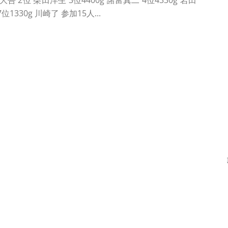
吾 2位 柴田洋生 3位4400g 諸富真二 4位4330g 岩田
位1330g 川崎了 参加15人...