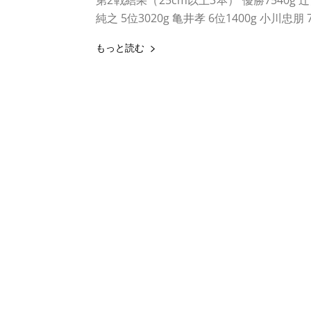
第2戦結果（25cm以上3本） 優勝7540g 辻大
純之 5位3020g 亀井孝 6位1400g 小川忠朋 7
もっと読む