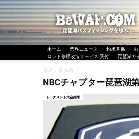
BeWAF
(ビ
ワ
エ
フ）
ホーム
業界ニュース
釣果関係
お
ロッド修理改造サービス 受付
琵琶湖ガ
タグ
辻大吾
NBCチャプター琵琶湖第
トーナメント大会結果