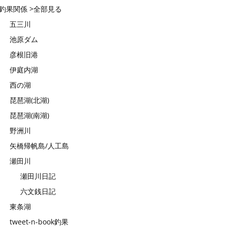
釣果関係 >全部見る
五三川
池原ダム
彦根旧港
伊庭内湖
西の湖
琵琶湖(北湖)
琵琶湖(南湖)
野洲川
矢橋帰帆島/人工島
瀬田川
瀬田川日記
六文銭日記
東条湖
tweet-n-book釣果