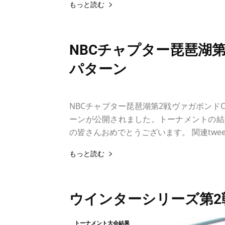
もっと読む
NBCチャプター琵琶湖第2
パターン
2015年5月17日
トーナメント大会結果
NBCチャプター琵琶湖第2戦ヴァガボンドCUP 
ーンが公開されました。トーナメントの結果
の皆さんおめでとうございます。 関連tweet
もっと読む
ウインターシリーズ第2戦
トーナメント大会結果