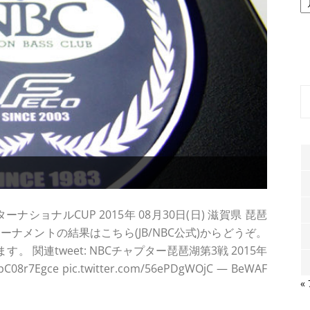
ー
カ
イ
ブ
ショナルCUP 2015年 08月30日(日) 滋賀県 琵琶
ナメントの結果はこちら(JB/NBC公式)からどうぞ。
関連tweet: NBCチャプター琵琶湖第3戦 2015年
8r7Egce pic.twitter.com/56ePDgWOjC — BeWAF
«