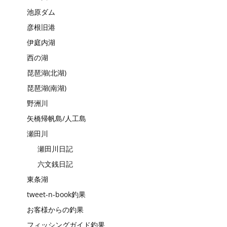
池原ダム
彦根旧港
伊庭内湖
西の湖
琵琶湖(北湖)
琵琶湖(南湖)
野洲川
矢橋帰帆島/人工島
瀬田川
瀬田川日記
六文銭日記
東条湖
tweet-n-book釣果
お客様からの釣果
フィッシングガイド釣果