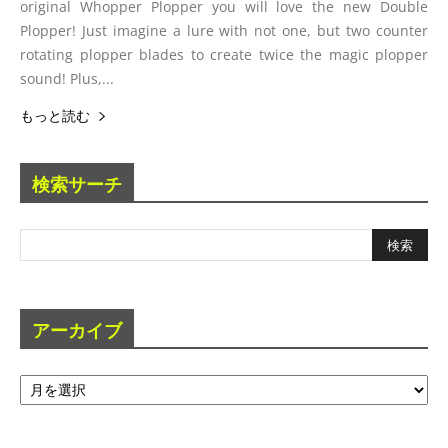
original Whopper Plopper you will love the new Double
Plopper! Just imagine a lure with not one, but two counter
rotating plopper blades to create twice the magic plopper
sound! Plus,...
もっと読む
検索サーチ
アーカイブ
ア
ー
カ
イ