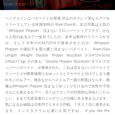
2016年7月22日
ヘンテコリンなバズベイトが登場 沢山のキテレツ系なルアーを
リリースしている米国加州の River2Sea社。左の写真は人気の
「Whopper Plopper」沈まないプロッパートッププラグ。かな
り人気のあるルアー会社でしたが、去年は新作のリリースがゼ
ロ。そして今年のICAST2016で発表されたのが、Whopper
Plopper の遺伝子を受け継ぐ沈まないバズベイト。 River2Sea
Length Weight Double Proper Buzzbait 5-3/4"(14.5cm)
5/8oz(17.5g) その名も「Double Plopper Buzzbait=ダブルプロ
ッパーバズベイト」が発表された。これは沈まないバスベイトで
ウィード上や障害物周りをゆっくりとテケテケと引けてしまう優
れモノのルアー。残念ながらベストルアー賞の受賞はならず... 映
像はWhopper Plopper 沈まなくゆっくり引けるので女性や子供
さんにも使えるルアー。元々はフロッグの代用的な存在だったら
しい。まるで大道芸者のジャグリングの様に水を巻き上げます。
気になるお値段は日本円で１８００円程。７月２７日に発売され
ます。インスタグラムも凄い人気ですね。 If you like the