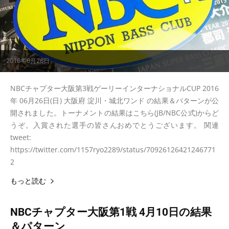
2016年6月26日
NBCチャプター大阪第3戦ゲーリーインターナショナルCUP 2016
年 06月26日(日) 大阪府 淀川・城北ワンド の結果＆パターンが公
開されました。トーナメントの結果はこちら(JB/NBC公式)からど
うぞ。入賞された選手の皆さんおめでとうございます。 関連
tweet:
https://twitter.com/1157ryo2289/status/70926126421246771
2
もっと読む
NBCチャプター大阪第1戦 4月10日の結果
＆パターン