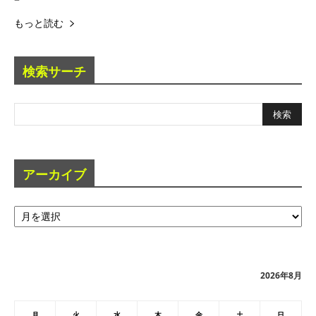
もっと読む
検索サーチ
アーカイブ
ア
ー
カ
イ
ブ
2026年8月
月
火
水
木
金
土
日