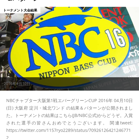
トーナメント大会結果
2016年4月10日
NBCチャプター大阪第1戦エバーグリーンCUP 2016年 04月10日
(日) 大阪府 淀川・城北ワンド の結果＆パターンが公開されまし
た。トーナメントの結果はこちら(JB/NBC公式)からどうぞ。入賞
された選手の皆さんおめでとうございます。 関連tweet:
https://twitter.com/1157ryo2289/status/70926126421246771
2