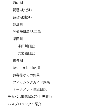
西の湖
琵琶湖(北湖)
琵琶湖(南湖)
野洲川
矢橋帰帆島/人工島
瀬田川
瀬田川日記
六文銭日記
東条湖
tweet-n-book釣果
お客様からの釣果
フィッシングガイド釣果
トーナメント参戦日記
デカバス関係(60,70,世界新!!)
バスプロタックル紹介