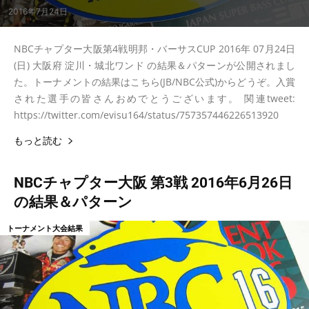
2016年7月24日
NBCチャプター大阪第4戦明邦・バーサスCUP 2016年 07月24日
(日) 大阪府 淀川・城北ワンド の結果＆パターンが公開されまし
た。トーナメントの結果はこちら(JB/NBC公式)からどうぞ。入賞
された選手の皆さんおめでとうございます。 関連tweet:
https://twitter.com/evisu164/status/757357446226513920
もっと読む
NBCチャプター大阪 第3戦 2016年6月26日
の結果＆パターン
トーナメント大会結果