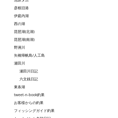
彦根旧港
伊庭内湖
西の湖
琵琶湖(北湖)
琵琶湖(南湖)
野洲川
矢橋帰帆島/人工島
瀬田川
瀬田川日記
六文銭日記
東条湖
tweet-n-book釣果
お客様からの釣果
フィッシングガイド釣果