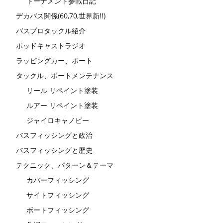
トーナメント参戦日記
デカバス関係(60,70,世界新!!)
バスプロタックル紹介
ポッドキャストラジオ
ラッピングカー、ボート
タックル、ボートメンテナンス
リール リペイント塗装
ルアー リペイント塗装
ジャイロキャノピー
バスフィッシングと政治
バスフィッシングと歴史
テクニック、パターン＆テーマ
カバーフィッシング
サイトフィッシング
ボートフィッシング