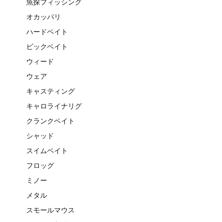
魚探フィッシング
オカッパリ
ハードベイト
ビックベイト
ウィード
ウェア
キャスティング
キャロライナリグ
クランクベイト
シャッド
スイムベイト
フロッグ
ミノー
メタル
スモールマウス