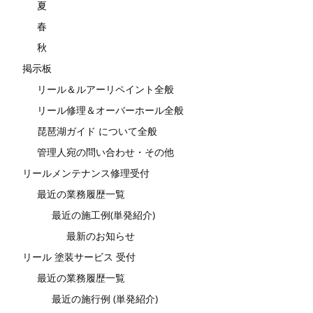
夏
春
秋
掲示板
リール＆ルアーリペイント全般
リール修理＆オーバーホール全般
琵琶湖ガイド について全般
管理人宛の問い合わせ・その他
リールメンテナンス修理受付
最近の業務履歴一覧
最近の施工例(単発紹介)
最新のお知らせ
リール 塗装サービス 受付
最近の業務履歴一覧
最近の施行例 (単発紹介)