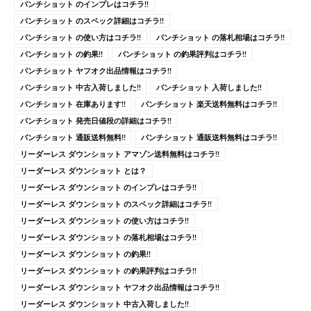
パンチショット のインプレはコチラ!!
パンチショット のスペック詳細はコチラ!!
パンチショット の使い方はコチラ!!
パンチショット の落札相場はコチラ!!
パンチショット の釣果!!
パンチショット の釣果評判はコチラ!!
パンチショット ヤフオク出品情報はコチラ!!
パンチショット 中古入荷しました!!
パンチショット 入荷しました!!
パンチショット 在庫あります!!
パンチショット 楽天送料無料はコチラ!!
パンチショット 発売日値段の詳細はコチラ!!
パンチショット 通販送料無料!!
パンチショット 通販送料無料はコチラ!!
リーダーレス ダウンショット アマゾン送料無料はコチラ!!
リーダーレス ダウンショット とは？
リーダーレス ダウンショット のインプレはコチラ!!
リーダーレス ダウンショット のスペック詳細はコチラ!!
リーダーレス ダウンショット の使い方はコチラ!!
リーダーレス ダウンショット の落札相場はコチラ!!
リーダーレス ダウンショット の釣果!!
リーダーレス ダウンショット の釣果評判はコチラ!!
リーダーレス ダウンショット ヤフオク出品情報はコチラ!!
リーダーレス ダウンショット 中古入荷しました!!