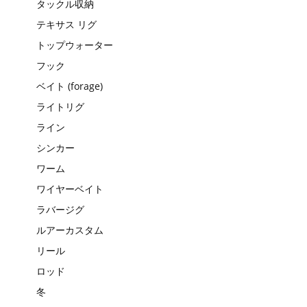
タックル収納
テキサス リグ
トップウォーター
フック
ベイト (forage)
ライトリグ
ライン
シンカー
ワーム
ワイヤーベイト
ラバージグ
ルアーカスタム
リール
ロッド
冬