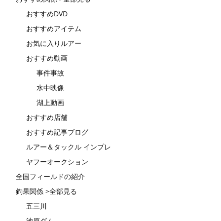
おすすめDVD
おすすめアイテム
お気に入りルアー
おすすめ動画
事件事故
水中映像
湖上動画
おすすめ店舗
おすすめ記事ブログ
ルアー＆タックル インプレ
ヤフーオークション
全国フィールドの紹介
釣果関係 >全部見る
五三川
池原ダム