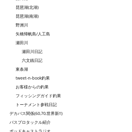
琵琶湖(北湖)
琵琶湖(南湖)
野洲川
矢橋帰帆島/人工島
瀬田川
瀬田川日記
六文銭日記
東条湖
tweet-n-book釣果
お客様からの釣果
フィッシングガイド釣果
トーナメント参戦日記
デカバス関係(60,70,世界新!!)
バスプロタックル紹介
ポッドキャストラジオ