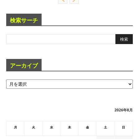
検索サーチ
アーカイブ
ア
ー
カ
イ
ブ
2026年8月
月
火
水
木
金
土
日