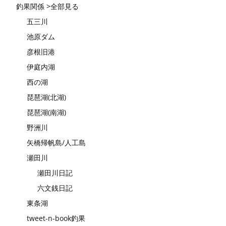
釣果関係 >全部見る
五三川
池原ダム
彦根旧港
伊庭内湖
西の湖
琵琶湖(北湖)
琵琶湖(南湖)
野洲川
矢橋帰帆島/人工島
瀬田川
瀬田川日記
六文銭日記
東条湖
tweet-n-book釣果