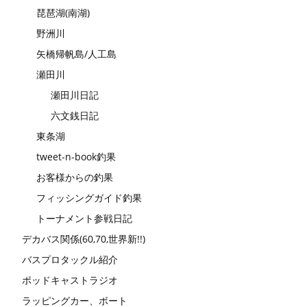
琵琶湖(南湖)
野洲川
矢橋帰帆島/人工島
瀬田川
瀬田川日記
六文銭日記
東条湖
tweet-n-book釣果
お客様からの釣果
フィッシングガイド釣果
トーナメント参戦日記
デカバス関係(60,70,世界新!!)
バスプロタックル紹介
ポッドキャストラジオ
ラッピングカー、ボート