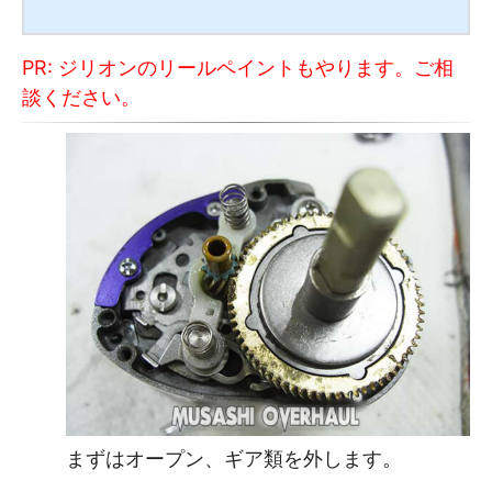
頼を頂ければ オーバーホールはサービスとなります。また 施
工オーダー を 希望するお方は こちら からお願いします。 カラ
ー：全面 光沢ブラックの一色 仕上げです。今回はハンドルも
PR: ジリオンのリールペイントもやります。ご相
ペイントしました。 塗装後は２種類の研磨剤で磨き上げまし
た。 個人的な意見ですが、タトゥーラUS のロッドと合いそう
談ください。
です。これから完成したリールは随時アップして...
まずはオープン、ギア類を外します。