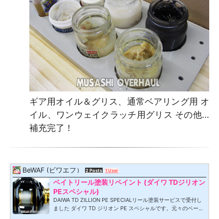
ギア用オイル＆グリス、通常ベアリング用 オ
イル、ワンウェイクラッチ用グリス その他…
補充完了！
BeWAF (ビワエフ）
2 Posts
1 User
ベイトリール塗装リペイント (ダイワ TDジリオン
PEスペシャル)
DAIWA TD ZILLION PE SPECIALリール塗装サービスで受付し
ました ダイワ TD ジリオン PE スペシャルです。元々のベース
に傷が付いていましたので 修復も兼ねての塗装です。塗装の依