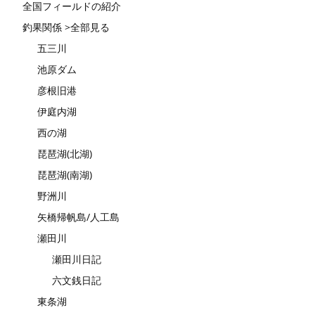
全国フィールドの紹介
釣果関係 >全部見る
五三川
池原ダム
彦根旧港
伊庭内湖
西の湖
琵琶湖(北湖)
琵琶湖(南湖)
野洲川
矢橋帰帆島/人工島
瀬田川
瀬田川日記
六文銭日記
東条湖