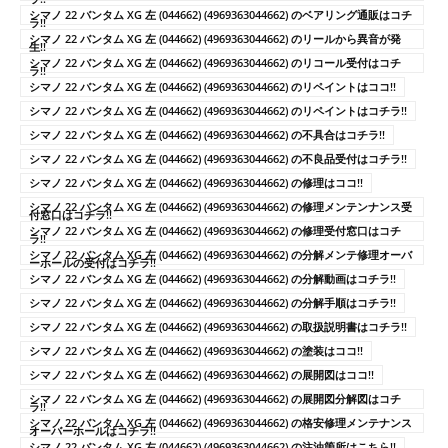
シマノ 22 バンタム XG 左 (044662) (4969363044662) のベアリング通販はコチ
ラ!!
シマノ 22 バンタム XG 左 (044662) (4969363044662) のリールから異音が発
生!!
シマノ 22 バンタム XG 左 (044662) (4969363044662) のリコール受付はコチ
ラ!!
シマノ 22 バンタム XG 左 (044662) (4969363044662) のリペイントはココ!!
シマノ 22 バンタム XG 左 (044662) (4969363044662) のリペイントはコチラ!!
シマノ 22 バンタム XG 左 (044662) (4969363044662) の不具合はコチラ!!
シマノ 22 バンタム XG 左 (044662) (4969363044662) の不良品受付はコチラ!!
シマノ 22 バンタム XG 左 (044662) (4969363044662) の修理はココ!!
シマノ 22 バンタム XG 左 (044662) (4969363044662) の修理メンテンナンス受
付窓口はコチラ!!
シマノ 22 バンタム XG 左 (044662) (4969363044662) の修理受付窓口はコチ
ラ!!
シマノ 22 バンタム XG 左 (044662) (4969363044662) の分解メンテ修理オーバ
ーホールの受付はコチラ!!
シマノ 22 バンタム XG 左 (044662) (4969363044662) の分解動画はコチラ!!
シマノ 22 バンタム XG 左 (044662) (4969363044662) の分解手順はコチラ!!
シマノ 22 バンタム XG 左 (044662) (4969363044662) の取扱説明書はコチラ!!
シマノ 22 バンタム XG 左 (044662) (4969363044662) の塗装はココ!!
シマノ 22 バンタム XG 左 (044662) (4969363044662) の展開図はココ!!
シマノ 22 バンタム XG 左 (044662) (4969363044662) の展開図分解図はコチ
ラ!!
シマノ 22 バンタム XG 左 (044662) (4969363044662) の格安修理メンテナンス
オーバーホールはコチラ!!
シマノ 22 バンタム XG 左 (044662) (4969363044662) の注油箇所はこちら!!