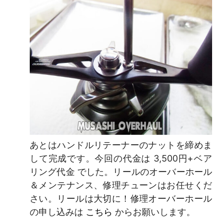
あとはハンドルリテーナーのナットを締めま
して完成です。今回の代金は 3,500円+ベア
リング代金 でした。リールのオーバーホール
＆メンテナンス、修理チューンはお任せくだ
さい。リールは大切に！修理オーバーホール
の申し込みは
こちら
からお願いします。