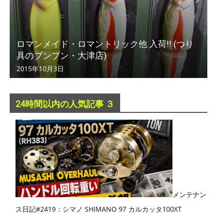
ロマンメイド・ロマントリック他 入荷!! (つり
具のブンブン・大津店)
2015年10月3日
24時間以内の人気記事 ３
メンテナン
ス日記#2419：シマノ SHIMANO 97 カルカッタ100XT