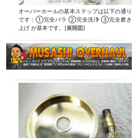
オーバーホールの基本ステップは以下の通り
です：①完全バラ ②完全洗浄 ③完全磨き
上げ が基本です。[
展開図
]