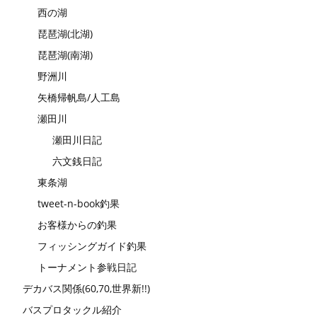
西の湖
琵琶湖(北湖)
琵琶湖(南湖)
野洲川
矢橋帰帆島/人工島
瀬田川
瀬田川日記
六文銭日記
東条湖
tweet-n-book釣果
お客様からの釣果
フィッシングガイド釣果
トーナメント参戦日記
デカバス関係(60,70,世界新!!)
バスプロタックル紹介