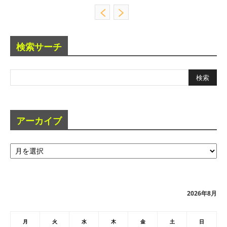
検索サーチ
アーカイブ
ア
ー
カ
イ
ブ
2026年8月
月
火
水
木
金
土
日