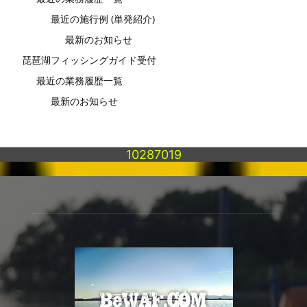
最近の施行例 (単発紹介)
最新のお知らせ
琵琶湖フィッシングガイド受付
最近の業務履歴一覧
最新のお知らせ
10287019