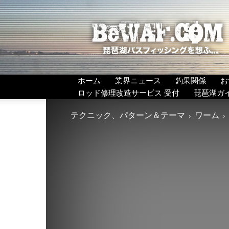
BeWAF
(ビ
ワ
エ
フ）
ホーム
業界ニュース
釣果関係
お
ロッド修理改造サービス 受付
琵琶湖ガ
テクニック、パターン＆テーマ
ワーム