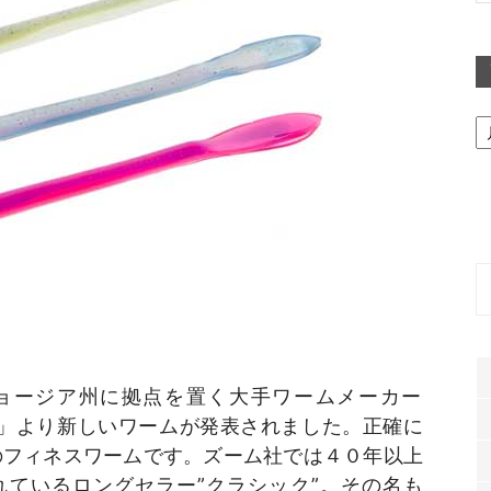
ア
ー
カ
イ
ブ
ョージア州に拠点を置く大手ワームメーカー
BC」より新しいワームが発表されました。正確に
のフィネスワームです。ズーム社では４０年以上
れているロングセラー”クラシック”。その名も