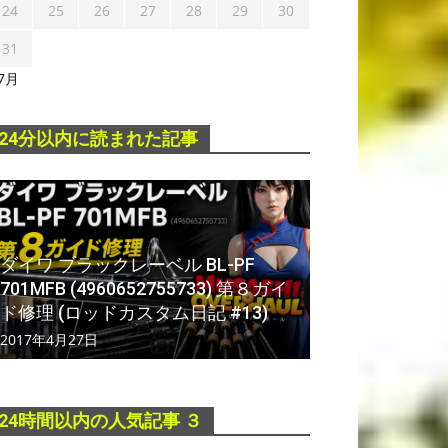
24
25
26
27
28
29
30
31
 7月
24分以内に読まれた記事
ダイワ ブラックレーベル BL-PF
701MFB (4960652755733) 第８ガイ
ド修理 (ロッドカスタム日記 #13)
2017年4月27日
24時間以内の人気記事 ３