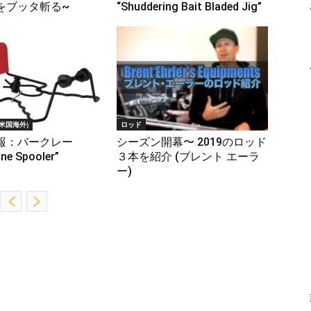
をブッタ斬る~
“Shuddering Bait Bladed Jig”
米国海外)
ロッド
報：バークレー
シーズン開幕〜 2019のロッド
ine Spooler”
３本を紹介 (ブレント エーラ
ー)