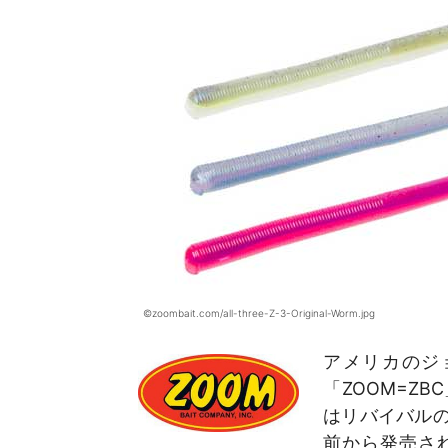
©zoombait.com/all-three-Z-3-Original-Worm.jpg
アメリカのジ
「ZOOM=Z
はリバイバル
前から発売さ