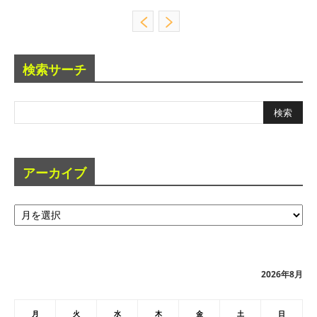
検索サーチ
アーカイブ
ア
ー
カ
イ
ブ
2026年8月
月
火
水
木
金
土
日