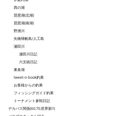
西の湖
琵琶湖(北湖)
琵琶湖(南湖)
野洲川
矢橋帰帆島/人工島
瀬田川
瀬田川日記
六文銭日記
東条湖
tweet-n-book釣果
お客様からの釣果
フィッシングガイド釣果
トーナメント参戦日記
デカバス関係(60,70,世界新!!)