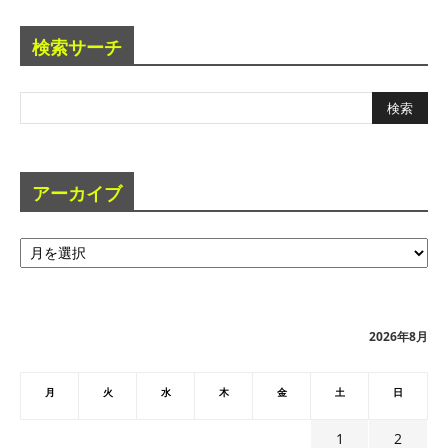
検索サーチ
アーカイブ
ア
ー
カ
イ
ブ
2026年8月
月
火
水
木
金
土
日
1
2