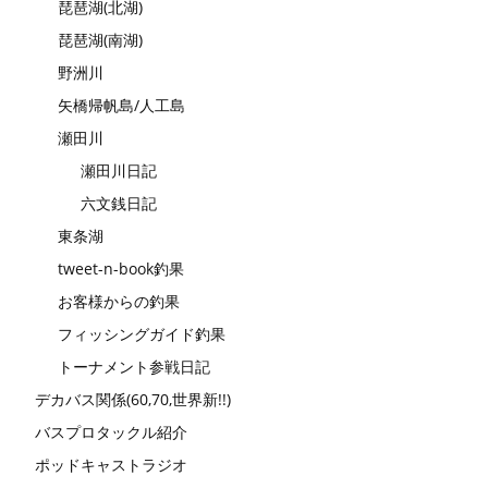
琵琶湖(北湖)
琵琶湖(南湖)
野洲川
矢橋帰帆島/人工島
瀬田川
瀬田川日記
六文銭日記
東条湖
tweet-n-book釣果
お客様からの釣果
フィッシングガイド釣果
トーナメント参戦日記
デカバス関係(60,70,世界新!!)
バスプロタックル紹介
ポッドキャストラジオ