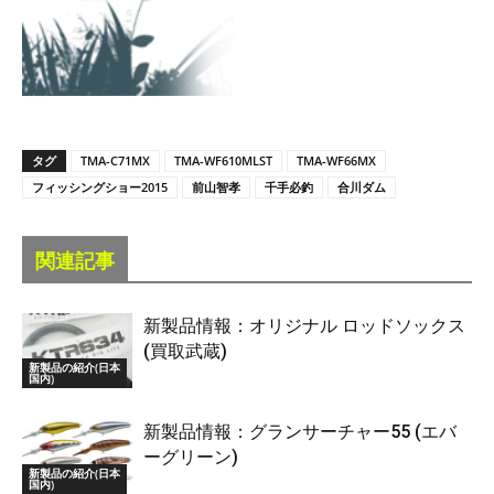
タグ
TMA-C71MX
TMA-WF610MLST
TMA-WF66MX
フィッシングショー2015
前山智孝
千手必釣
合川ダム
関連記事
新製品情報：オリジナル ロッドソックス
(買取武蔵)
新製品の紹介(日本
国内)
新製品情報：グランサーチャー55 (エバ
ーグリーン)
新製品の紹介(日本
国内)