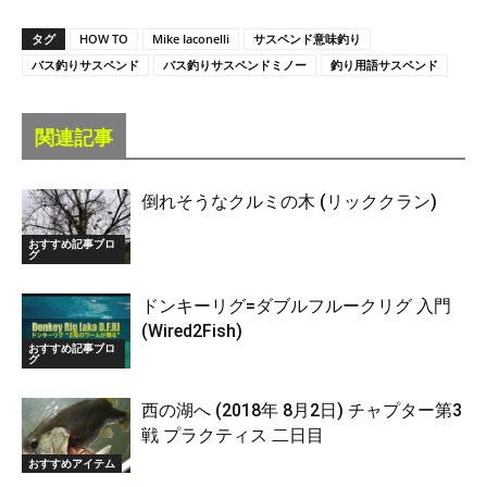
タグ
HOW TO
Mike Iaconelli
サスペンド意味釣り
バス釣りサスペンド
バス釣りサスペンドミノー
釣り用語サスペンド
関連記事
倒れそうなクルミの木 (リッククラン)
おすすめ記事ブロ
グ
ドンキーリグ=ダブルフルークリグ 入門
(Wired2Fish)
おすすめ記事ブロ
グ
西の湖へ (2018年 8月2日) チャプター第3
戦 プラクティス 二日目
おすすめアイテム