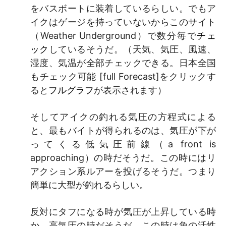
をバスボートに装着しているらしい。でもア
イクはゲージを持っていないからこのサイト
（Weather Underground）で数分毎で
チェ
ック
しているそうだ。（天気、気圧、風速、
湿度、気温が全部チェックできる。日本全国
もチェック可能 [full Forecast]をクリックす
ると
フルグラフ
が表示されます）
そしてアイクの釣れる気圧の方程式による
と、最もバイトが得られるのは、気圧が下が
ってくる低気圧前線（a front is
approaching）の時だそうだ。この時にはリ
アクション系ルアーを投げるそうだ。つまり
簡単に大型が釣れるらしい。
反対にタフになる時が気圧が上昇している時
か、高気圧の時だそうだ。この時は魚の活性