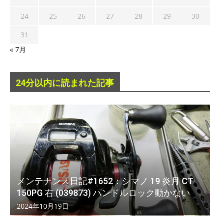
24
25
26
27
28
29
30
31
« 7月
24分以内に読まれた記事
メンテナンス日記#1652：シマノ 19 炎月 CT
150PG 右 (039873) ハンドルロック動かない
2024年10月19日