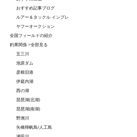
おすすめ記事ブログ
ルアー＆タックル インプレ
ヤフーオークション
全国フィールドの紹介
釣果関係 >全部見る
五三川
池原ダム
彦根旧港
伊庭内湖
西の湖
琵琶湖(北湖)
琵琶湖(南湖)
野洲川
矢橋帰帆島/人工島
瀬田川