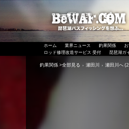
BeWAF
(ビ
ワ
エ
フ）
ホーム
業界ニュース
釣果関係
お
ロッド修理改造サービス 受付
琵琶湖ガ
釣果関係 >全部見る
瀬田川
瀬田川へ (2