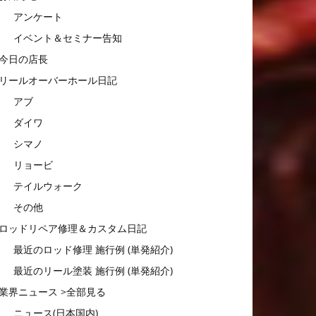
アンケート
イベント＆セミナー告知
今日の店長
リールオーバーホール日記
アブ
ダイワ
シマノ
リョービ
テイルウォーク
その他
ロッドリペア修理＆カスタム日記
最近のロッド修理 施行例 (単発紹介)
最近のリール塗装 施行例 (単発紹介)
業界ニュース >全部見る
ニュース(日本国内)