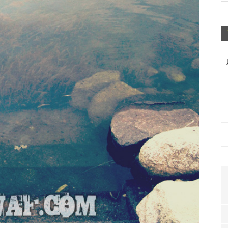
ア
ー
カ
イ
ブ