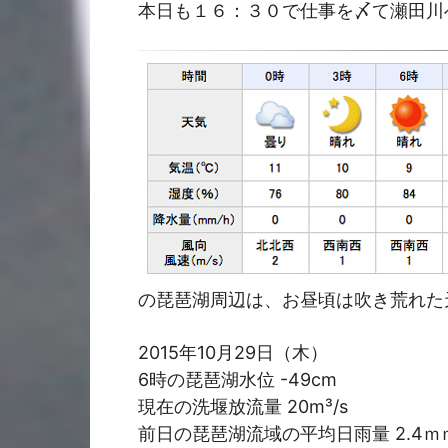
本日も１６：３０で仕事を〆て瀬田川
の琵琶湖周辺は、お昼頃は吹き荒れた
2015年10月29日（木）
6時の琵琶湖水位 -49cm
現在の洗堰放流量 20m³/s
前日の琵琶湖流域の平均日雨量 2.4ｍ