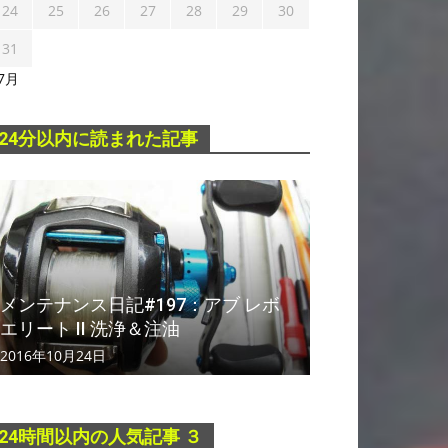
24
25
26
27
28
29
30
31
 7月
24分以内に読まれた記事
メンテナンス日記#197：アブ レボ
エリート II 洗浄＆注油
2016年10月24日
24時間以内の人気記事 ３