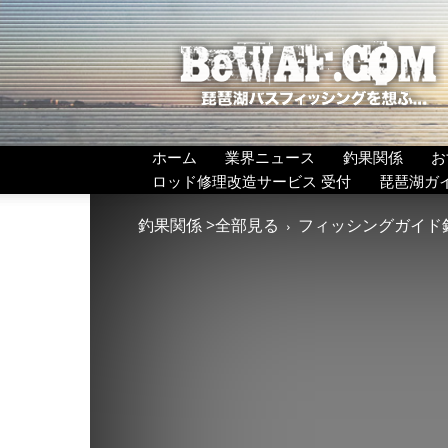
BeWAF
(ビ
ワ
エ
フ）
ホーム
業界ニュース
釣果関係
お
ロッド修理改造サービス 受付
琵琶湖ガ
釣果関係 >全部見る
フィッシングガイド