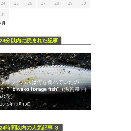
24
25
26
27
28
29
30
31
 7月
24分以内に読まれた記事
ブラックバスは何を食べていたの
か？”biwako forage fish”（滋賀県 西
の湖）
2015年10月13日
24時間以内の人気記事 ３