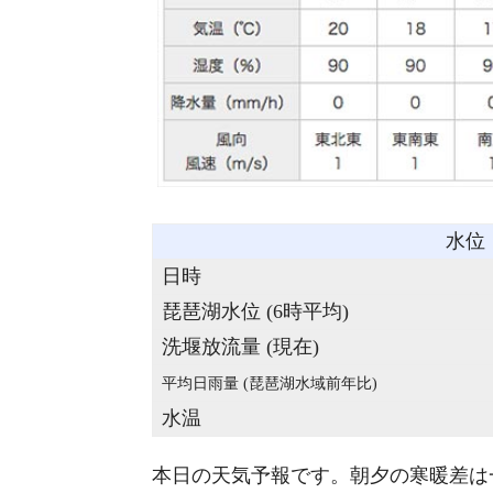
水位
日時
琵琶湖水位 (6時平均)
洗堰放流量 (現在)
平均日雨量 (琵琶湖水域前年比)
水温
本日の天気予報です。朝夕の寒暖差は