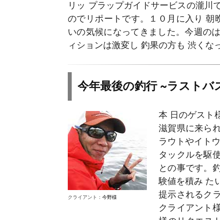
リッ プラップガイドサービスの瀧川
のでリポートです。１０月に入り 朝
いの気候になってきました。今週の
ィションは激変し 釣果の方も 渋くな
今年最後の釣行 ~ラストバ
本 日のゲスト
滋賀県に来ら
ラウトやイトウ
タックルを駆
との事です。
験値を積み た
提示されるク
クライアント：
今野様
クライアント