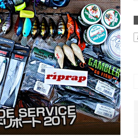
ア
ー
カ
イ
ブ