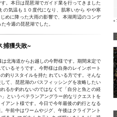
です。本日は琵琶湖でガイド業を行ってきました
晩 の気温も１０度代になり、肌寒いから やや寒
はじめに降った大雨の影響で、本湖周辺のコンデ
«
った今週の琵琶湖でした。
ス捕獲失敗~
様は北海道からお越しの今野様です。期間未定で
れているそうです。今野様は自身のレインボート
の釣りスタイルを持た れている方です。そんな
使して、琵琶湖のバスフィッシングを攻略したい
釣れるか釣れないのではなくて「自分と魚との経
い」というベテランアングラー的なリクエストを
ライアント様です。今日で今年最後の釣行となる
様。午前中はワームやジグ、午後はクライアント