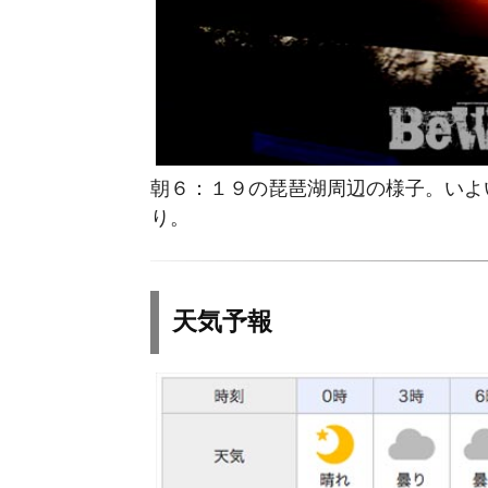
朝６：１９の琵琶湖周辺の様子。いよ
り。
天気予報