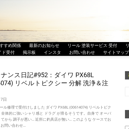
すすめ関係
最新のお知らせ
リール 塗装サービス 受付
イド受付
掲示板
インスタ
お問い合わせ
サイトマップ
ナンス日記#952：ダイワ PX68L
14074) リベルトピクシー 分解 洗浄＆注
月7日
修理で受付けしました ダイワ PX68L (00614074) リベルトピク
。全体的に強いシャリ感と ドラグ が滑るそうです。自身で オーバ
てから 調子が悪い... 近所に釣具店が無い... このような ケースでお
ア
お問い合わせ...