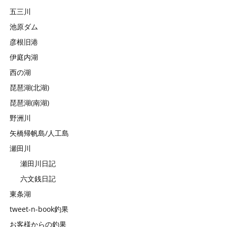
五三川
池原ダム
彦根旧港
伊庭内湖
西の湖
琵琶湖(北湖)
琵琶湖(南湖)
野洲川
矢橋帰帆島/人工島
瀬田川
瀬田川日記
六文銭日記
東条湖
tweet-n-book釣果
お客様からの釣果