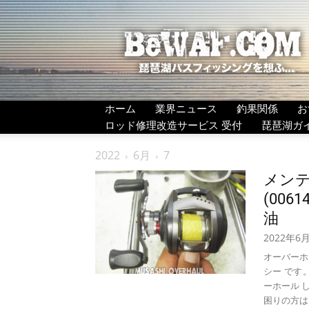
BeWAF
(ビ
ワ
エ
フ）
ホーム
業界ニュース
釣果関係
お
ロッド修理改造サービス 受付
琵琶湖ガ
2022
6月
7
メンテ
(006
油
2022年6
オーバーホール
シー です
ーホール し
困りの方は 