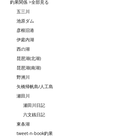
釣果関係 >全部見る
五三川
池原ダム
彦根旧港
伊庭内湖
西の湖
琵琶湖(北湖)
琵琶湖(南湖)
野洲川
矢橋帰帆島/人工島
瀬田川
瀬田川日記
六文銭日記
東条湖
tweet-n-book釣果